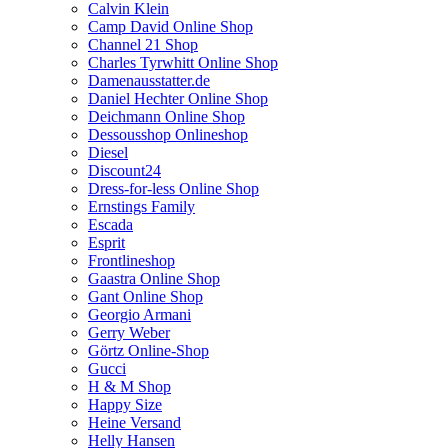
Calvin Klein
Camp David Online Shop
Channel 21 Shop
Charles Tyrwhitt Online Shop
Damenausstatter.de
Daniel Hechter Online Shop
Deichmann Online Shop
Dessousshop Onlineshop
Diesel
Discount24
Dress-for-less Online Shop
Ernstings Family
Escada
Esprit
Frontlineshop
Gaastra Online Shop
Gant Online Shop
Georgio Armani
Gerry Weber
Görtz Online-Shop
Gucci
H & M Shop
Happy Size
Heine Versand
Helly Hansen