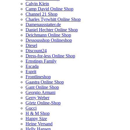
Calvin Klein
Camp David Online Shop
Channel 21 Shop
Charles Tyrwhitt Online Shop
Damenausstatter.de
Daniel Hechter Online Shop
Deichmann Online Shop
Dessousshop Onlineshop
Diesel
Discount24
Dress-for-less Online Shop
Ernstings Family
Escada
Esprit
Frontlineshop
Gaastra Online Shop
Gant Online Shop
Georgio Armani
Gerry Weber
Görtz Online-Shop
Gucci
H & M Shop
Happy Size
Heine Versand
Helly Hansen