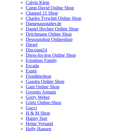
Calvin Klein
Camp David Online Shop
Channel 21 Shop
Charles Tyrwhitt Online Shop
Damenausstatter.de
Daniel Hechter Online Shop
Deichmann Online Shop
Dessousshop Onlineshop
Diesel
Discount24
Dress-for-less Online Shop
Ernstings Family
Escada
Esprit
Frontlineshop
Gaastra Online Shop
Gant Online Shop
Georgio Armani
Gerry Weber
Görtz Online-Shop
Gucci
H & M Shop
Happy Size
Heine Versand
Helly Hansen