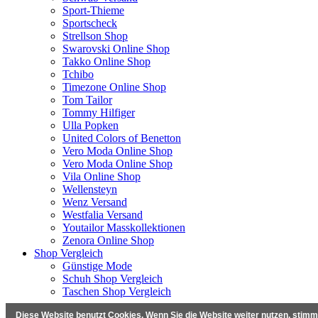
Sport-Thieme
Sportscheck
Strellson Shop
Swarovski Online Shop
Takko Online Shop
Tchibo
Timezone Online Shop
Tom Tailor
Tommy Hilfiger
Ulla Popken
United Colors of Benetton
Vero Moda Online Shop
Vero Moda Online Shop
Vila Online Shop
Wellensteyn
Wenz Versand
Westfalia Versand
Youtailor Masskollektionen
Zenora Online Shop
Shop Vergleich
Günstige Mode
Schuh Shop Vergleich
Taschen Shop Vergleich
© 2026 Mode Tipps & Angebote. All rights reserved.
Diese Website benutzt Cookies. Wenn Sie die Website weiter nutzen, stim