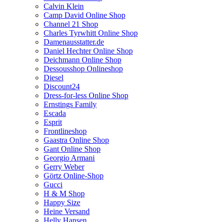
Calvin Klein
Camp David Online Shop
Channel 21 Shop
Charles Tyrwhitt Online Shop
Damenausstatter.de
Daniel Hechter Online Shop
Deichmann Online Shop
Dessousshop Onlineshop
Diesel
Discount24
Dress-for-less Online Shop
Ernstings Family
Escada
Esprit
Frontlineshop
Gaastra Online Shop
Gant Online Shop
Georgio Armani
Gerry Weber
Görtz Online-Shop
Gucci
H & M Shop
Happy Size
Heine Versand
Helly Hansen