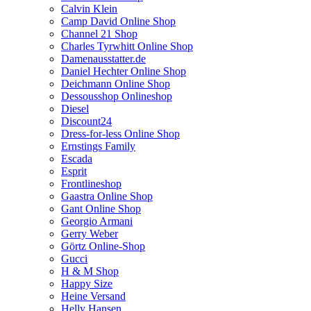
Calvin Klein
Camp David Online Shop
Channel 21 Shop
Charles Tyrwhitt Online Shop
Damenausstatter.de
Daniel Hechter Online Shop
Deichmann Online Shop
Dessousshop Onlineshop
Diesel
Discount24
Dress-for-less Online Shop
Ernstings Family
Escada
Esprit
Frontlineshop
Gaastra Online Shop
Gant Online Shop
Georgio Armani
Gerry Weber
Görtz Online-Shop
Gucci
H & M Shop
Happy Size
Heine Versand
Helly Hansen