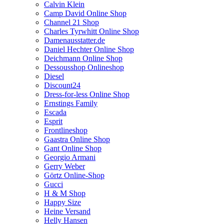
Calvin Klein
Camp David Online Shop
Channel 21 Shop
Charles Tyrwhitt Online Shop
Damenausstatter.de
Daniel Hechter Online Shop
Deichmann Online Shop
Dessousshop Onlineshop
Diesel
Discount24
Dress-for-less Online Shop
Ernstings Family
Escada
Esprit
Frontlineshop
Gaastra Online Shop
Gant Online Shop
Georgio Armani
Gerry Weber
Görtz Online-Shop
Gucci
H & M Shop
Happy Size
Heine Versand
Helly Hansen