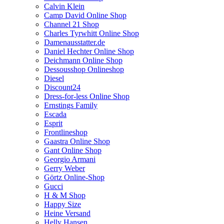
Calvin Klein
Camp David Online Shop
Channel 21 Shop
Charles Tyrwhitt Online Shop
Damenausstatter.de
Daniel Hechter Online Shop
Deichmann Online Shop
Dessousshop Onlineshop
Diesel
Discount24
Dress-for-less Online Shop
Ernstings Family
Escada
Esprit
Frontlineshop
Gaastra Online Shop
Gant Online Shop
Georgio Armani
Gerry Weber
Görtz Online-Shop
Gucci
H & M Shop
Happy Size
Heine Versand
Helly Hansen