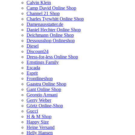
Calvin Klein
Camp David Online Shop
Channel 21 Shop
Charles Tyrwhitt Online Shop
Damenausstatter.de
Daniel Hechter Online Shop
Deichmann Online Shop
Dessousshop Onlineshop
Diesel
Discount24
Dress-for-less Online Shop
Ernstings Family
Escada
Esprit
Frontlineshop
Gaastra Online Shop
Gant Online Shop
Georgio Armani
Gerry Weber
Görtz Online-Shop
Gucci
H & M Shop
Happy Size
Heine Versand
Helly Hansen