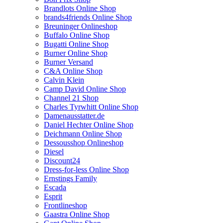
Brandlots Online Shop
brands4friends Online Shop
Breuninger Onlineshop
Buffalo Online Shop
Bugatti Online Shop
Burner Online Shop
Burner Versand
C&A Online Shop
Calvin Klein
Camp David Online Shop
Channel 21 Shop
Charles Tyrwhitt Online Shop
Damenausstatter.de
Daniel Hechter Online Shop
Deichmann Online Shop
Dessousshop Onlineshop
Diesel
Discount24
Dress-for-less Online Shop
Ernstings Family
Escada
Esprit
Frontlineshop
Gaastra Online Shop