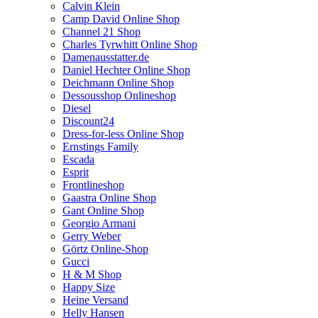
Calvin Klein
Camp David Online Shop
Channel 21 Shop
Charles Tyrwhitt Online Shop
Damenausstatter.de
Daniel Hechter Online Shop
Deichmann Online Shop
Dessousshop Onlineshop
Diesel
Discount24
Dress-for-less Online Shop
Ernstings Family
Escada
Esprit
Frontlineshop
Gaastra Online Shop
Gant Online Shop
Georgio Armani
Gerry Weber
Görtz Online-Shop
Gucci
H & M Shop
Happy Size
Heine Versand
Helly Hansen