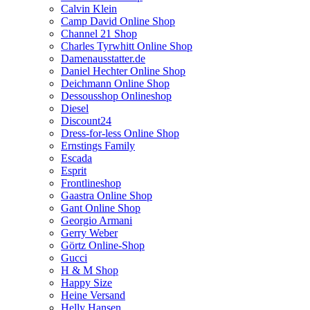
Calvin Klein
Camp David Online Shop
Channel 21 Shop
Charles Tyrwhitt Online Shop
Damenausstatter.de
Daniel Hechter Online Shop
Deichmann Online Shop
Dessousshop Onlineshop
Diesel
Discount24
Dress-for-less Online Shop
Ernstings Family
Escada
Esprit
Frontlineshop
Gaastra Online Shop
Gant Online Shop
Georgio Armani
Gerry Weber
Görtz Online-Shop
Gucci
H & M Shop
Happy Size
Heine Versand
Helly Hansen