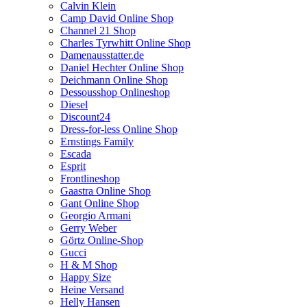
Calvin Klein
Camp David Online Shop
Channel 21 Shop
Charles Tyrwhitt Online Shop
Damenausstatter.de
Daniel Hechter Online Shop
Deichmann Online Shop
Dessousshop Onlineshop
Diesel
Discount24
Dress-for-less Online Shop
Ernstings Family
Escada
Esprit
Frontlineshop
Gaastra Online Shop
Gant Online Shop
Georgio Armani
Gerry Weber
Görtz Online-Shop
Gucci
H & M Shop
Happy Size
Heine Versand
Helly Hansen