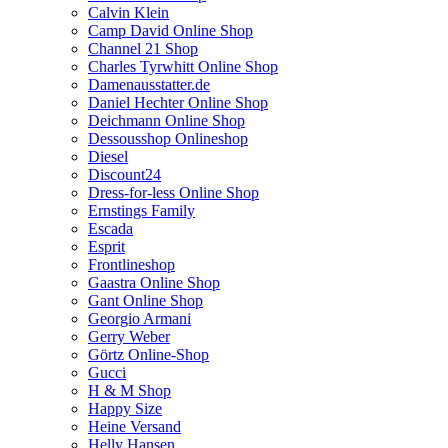
Calvin Klein
Camp David Online Shop
Channel 21 Shop
Charles Tyrwhitt Online Shop
Damenausstatter.de
Daniel Hechter Online Shop
Deichmann Online Shop
Dessousshop Onlineshop
Diesel
Discount24
Dress-for-less Online Shop
Ernstings Family
Escada
Esprit
Frontlineshop
Gaastra Online Shop
Gant Online Shop
Georgio Armani
Gerry Weber
Görtz Online-Shop
Gucci
H & M Shop
Happy Size
Heine Versand
Helly Hansen