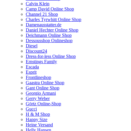
Calvin Klein
Camp David Online Shop
Channel 21 Shop
Charles Tyrwhitt Online Shop
Damenausstatter.de
Daniel Hechter Online Shop
Deichmann Online Shop
Dessousshop Onlineshop
Diesel
Discount24
Dress-for-less Online Shop
Ernstings Family
Escada
Esprit
Frontlineshop
Gaastra Online Shop
Gant Online Shop
Georgio Armani
Gerry Weber
Görtz Online-Shop
Gucci
H & M Shop
Happy Size
Heine Versand
Helly Hansen