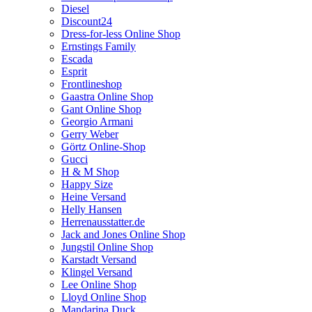
Diesel
Discount24
Dress-for-less Online Shop
Ernstings Family
Escada
Esprit
Frontlineshop
Gaastra Online Shop
Gant Online Shop
Georgio Armani
Gerry Weber
Görtz Online-Shop
Gucci
H & M Shop
Happy Size
Heine Versand
Helly Hansen
Herrenausstatter.de
Jack and Jones Online Shop
Jungstil Online Shop
Karstadt Versand
Klingel Versand
Lee Online Shop
Lloyd Online Shop
Mandarina Duck