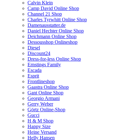
Calvin Klein
Camp David Online Shop
Channel 21 Shop
Charles Tyrwhitt Online Shop
Damenausstatter.de
Daniel Hechter Online Shop
Deichmann Online Shop
Dessousshop Onlineshop
Diesel
Discount24
Dress-for-less Online Shop
Ernstings Family
Escada
Esprit
Frontlineshop
Gaastra Online Shop
Gant Online Shop
Georgio Armani
Gerry Weber
Görtz Online-Shop
Gucci
H & M Shop
Happy Size
Heine Versand
Helly Hansen