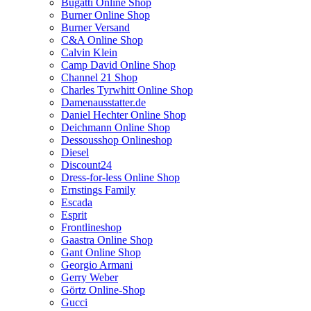
Bugatti Online Shop
Burner Online Shop
Burner Versand
C&A Online Shop
Calvin Klein
Camp David Online Shop
Channel 21 Shop
Charles Tyrwhitt Online Shop
Damenausstatter.de
Daniel Hechter Online Shop
Deichmann Online Shop
Dessousshop Onlineshop
Diesel
Discount24
Dress-for-less Online Shop
Ernstings Family
Escada
Esprit
Frontlineshop
Gaastra Online Shop
Gant Online Shop
Georgio Armani
Gerry Weber
Görtz Online-Shop
Gucci