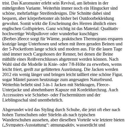
trist. Das Karomuster erlebt sein Revival, am liebsten in der
mittelgroßen Variante. Weiterhin immer noch ein Hingucker sind
schöne, mehrfarbige Streifendesigns. Die Schnitte dabei sind
bequem, aber körperbetonter als bisher bei Outdoorbekleidung
gewohnt. Somit wirkt die Erscheinung des Herren ähnlich eines
englischen Golfspielers. Ganz wichtig ist das Material: Qualitativ
hochwertige Wollpullover oder wunderbar kuschliges
(Berber-)fleece sorgt für Wärme, praktischen Thermojeans ersparen
kratzige lange Unterhosen und sehen mit ihren geraden Beinen und
der 5-Pocketform lange schick und modern aus. Für die lauen Tage
sind immer noch Cargohosen der Renner, bei denen die Beine
mithilfe eines Reißverschlusses abgetrennt werden können. Nach
Wahl sind die Modelle in Knie- oder 7/8-Höhe zu erwerben, wems
leicht friert, greift zur gefütterten Ausrüstung. Die Jacken werden
2012 ein wenig länger und bringen leicht tailliert eine schöne Figur,
sogar Mäntel passen heutzutage zum angesagten Naturfreund.
Weiterhin beliebt sind 3-in-1 Jacken mit Stehkragen, Fleece-
Unterjacke und abnehmbarer Kapuze mit Kordeldurchzug. Auch
Accessoires wie Schieber- oder Fischermützen und der
Lieblingsschal sind unentbehrlich.
Abgerundet wird das Styling durch Schuhe, die jetzt oft eher nach
hohen Turnschuhen oder Stiefeln als nach typischen
Wanderschuhen aussehen, aber dieselben Vorteile wie letztere bieten
(„Sympatex-Ausstattung“: atmungsaktiv, wasserdicht und