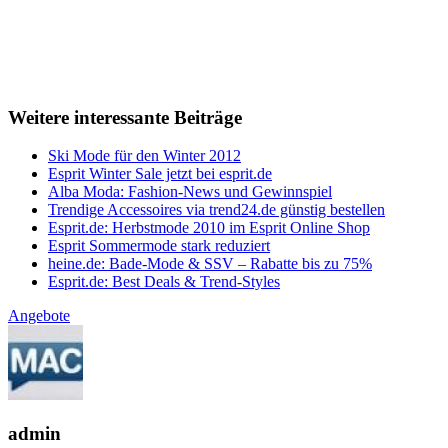
Weitere interessante Beiträge
Ski Mode für den Winter 2012
Esprit Winter Sale jetzt bei esprit.de
Alba Moda: Fashion-News und Gewinnspiel
Trendige Accessoires via trend24.de günstig bestellen
Esprit.de: Herbstmode 2010 im Esprit Online Shop
Esprit Sommermode stark reduziert
heine.de: Bade-Mode & SSV – Rabatte bis zu 75%
Esprit.de: Best Deals & Trend-Styles
Angebote
admin