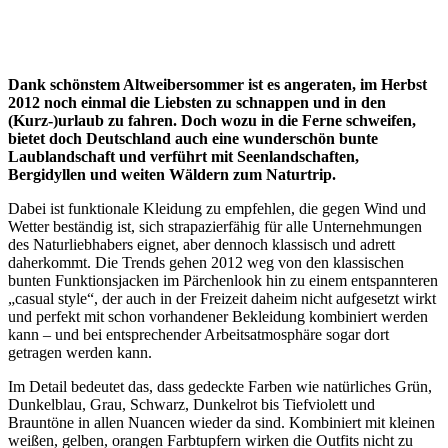
Dank schönstem Altweibersommer ist es angeraten, im Herbst
2012 noch einmal die Liebsten zu schnappen und in den
(Kurz-)urlaub zu fahren. Doch wozu in die Ferne schweifen,
bietet doch Deutschland auch eine wunderschön bunte
Laublandschaft und verführt mit Seenlandschaften,
Bergidyllen und weiten Wäldern zum Naturtrip.
Dabei ist funktionale Kleidung zu empfehlen, die gegen Wind und
Wetter beständig ist, sich strapazierfähig für alle Unternehmungen
des Naturliebhabers eignet, aber dennoch klassisch und adrett
daherkommt. Die Trends gehen 2012 weg von den klassischen
bunten Funktionsjacken im Pärchenlook hin zu einem entspannteren
„casual style“, der auch in der Freizeit daheim nicht aufgesetzt wirkt
und perfekt mit schon vorhandener Bekleidung kombiniert werden
kann – und bei entsprechender Arbeitsatmosphäre sogar dort
getragen werden kann.
Im Detail bedeutet das, dass gedeckte Farben wie natürliches Grün,
Dunkelblau, Grau, Schwarz, Dunkelrot bis Tiefviolett und
Brauntöne in allen Nuancen wieder da sind. Kombiniert mit kleinen
weißen, gelben, orangen Farbtupfern wirken die Outfits nicht zu