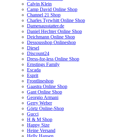
Calvin Klein
Camp David Online Shop
Channel 21 Shop
Charles Tyrwhitt Online Shop
Damenausstatter.de
Daniel Hechter Online Shop
Deichmann Online Shop
Dessousshop Onlineshop
Diesel
Discount24
Dress-for-less Online Shop
Ernstings Family
Escada
Esprit
Frontlineshop
Gaastra Online Shop
Gant Online Shop
Georgio Armani
Gerry Weber
Görtz Online-Shop
Gucci
H & M Shop
Happy Size
Heine Versand
Helly Hansen