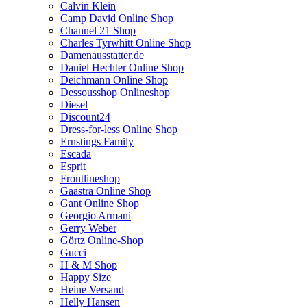
Calvin Klein
Camp David Online Shop
Channel 21 Shop
Charles Tyrwhitt Online Shop
Damenausstatter.de
Daniel Hechter Online Shop
Deichmann Online Shop
Dessousshop Onlineshop
Diesel
Discount24
Dress-for-less Online Shop
Ernstings Family
Escada
Esprit
Frontlineshop
Gaastra Online Shop
Gant Online Shop
Georgio Armani
Gerry Weber
Görtz Online-Shop
Gucci
H & M Shop
Happy Size
Heine Versand
Helly Hansen