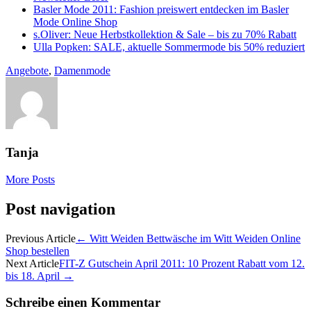
Basler Mode 2011: Fashion preiswert entdecken im Basler
Mode Online Shop
s.Oliver: Neue Herbstkollektion & Sale – bis zu 70% Rabatt
Ulla Popken: SALE, aktuelle Sommermode bis 50% reduziert
Angebote
,
Damenmode
Tanja
More Posts
Post navigation
Previous Article
←
Witt Weiden Bettwäsche im Witt Weiden Online
Shop bestellen
Next Article
FIT-Z Gutschein April 2011: 10 Prozent Rabatt vom 12.
bis 18. April
→
Schreibe einen Kommentar