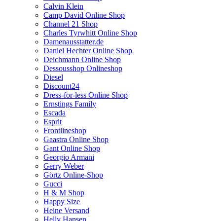
Calvin Klein
Camp David Online Shop
Channel 21 Shop
Charles Tyrwhitt Online Shop
Damenausstatter.de
Daniel Hechter Online Shop
Deichmann Online Shop
Dessousshop Onlineshop
Diesel
Discount24
Dress-for-less Online Shop
Ernstings Family
Escada
Esprit
Frontlineshop
Gaastra Online Shop
Gant Online Shop
Georgio Armani
Gerry Weber
Görtz Online-Shop
Gucci
H & M Shop
Happy Size
Heine Versand
Helly Hansen