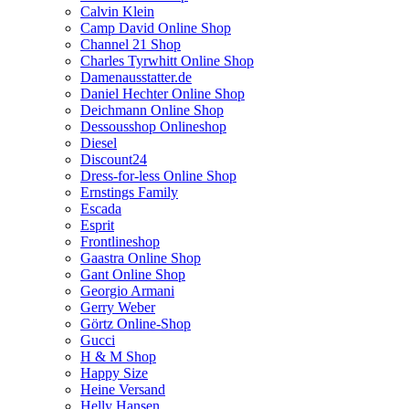
Calvin Klein
Camp David Online Shop
Channel 21 Shop
Charles Tyrwhitt Online Shop
Damenausstatter.de
Daniel Hechter Online Shop
Deichmann Online Shop
Dessousshop Onlineshop
Diesel
Discount24
Dress-for-less Online Shop
Ernstings Family
Escada
Esprit
Frontlineshop
Gaastra Online Shop
Gant Online Shop
Georgio Armani
Gerry Weber
Görtz Online-Shop
Gucci
H & M Shop
Happy Size
Heine Versand
Helly Hansen