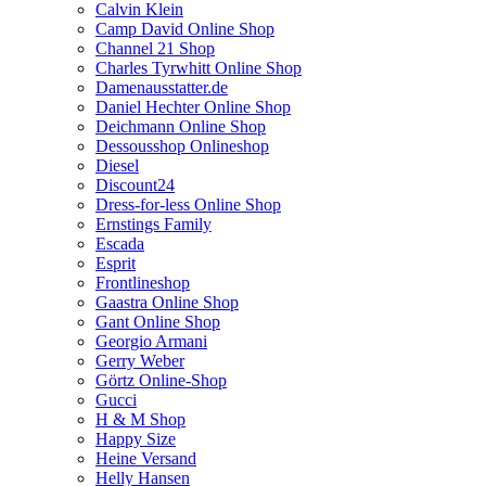
Calvin Klein
Camp David Online Shop
Channel 21 Shop
Charles Tyrwhitt Online Shop
Damenausstatter.de
Daniel Hechter Online Shop
Deichmann Online Shop
Dessousshop Onlineshop
Diesel
Discount24
Dress-for-less Online Shop
Ernstings Family
Escada
Esprit
Frontlineshop
Gaastra Online Shop
Gant Online Shop
Georgio Armani
Gerry Weber
Görtz Online-Shop
Gucci
H & M Shop
Happy Size
Heine Versand
Helly Hansen