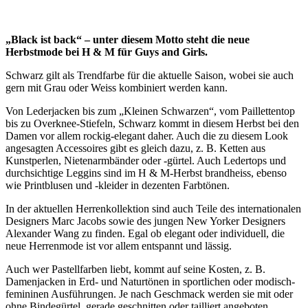
„Black ist back“ – unter diesem Motto steht die neue
Herbstmode bei H & M für Guys and Girls.
Schwarz gilt als Trendfarbe für die aktuelle Saison, wobei sie auch
gern mit Grau oder Weiss kombiniert werden kann.
Von Lederjacken bis zum „Kleinen Schwarzen“, vom Paillettentop
bis zu Overknee-Stiefeln, Schwarz kommt in diesem Herbst bei den
Damen vor allem rockig-elegant daher. Auch die zu diesem Look
angesagten Accessoires gibt es gleich dazu, z. B. Ketten aus
Kunstperlen, Nietenarmbänder oder -gürtel. Auch Ledertops und
durchsichtige Leggins sind im H & M-Herbst brandheiss, ebenso
wie Printblusen und -kleider in dezenten Farbtönen.
In der aktuellen Herrenkollektion sind auch Teile des internationalen
Designers Marc Jacobs sowie des jungen New Yorker Designers
Alexander Wang zu finden. Egal ob elegant oder individuell, die
neue Herrenmode ist vor allem entspannt und lässig.
Auch wer Pastellfarben liebt, kommt auf seine Kosten, z. B.
Damenjacken in Erd- und Naturtönen in sportlichen oder modisch-
femininen Ausführungen. Je nach Geschmack werden sie mit oder
ohne Bindegürtel, gerade geschnitten oder tailliert angeboten.