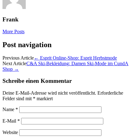
Frank
More Posts
Post navigation
Previous Article
←
Esprit Online-Shop: Esprit Herbstmode
Next Article
C&A Ski-Bekleidung: Damen Ski-Mode im CundA
Shop
→
Schreibe einen Kommentar
Deine E-Mail-Adresse wird nicht veröffentlicht.
Erforderliche
Felder sind mit
*
markiert
Name
*
E-Mail
*
Website