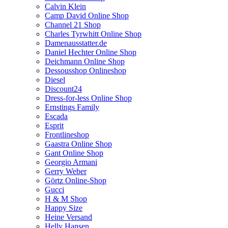
Calvin Klein
Camp David Online Shop
Channel 21 Shop
Charles Tyrwhitt Online Shop
Damenausstatter.de
Daniel Hechter Online Shop
Deichmann Online Shop
Dessousshop Onlineshop
Diesel
Discount24
Dress-for-less Online Shop
Ernstings Family
Escada
Esprit
Frontlineshop
Gaastra Online Shop
Gant Online Shop
Georgio Armani
Gerry Weber
Görtz Online-Shop
Gucci
H & M Shop
Happy Size
Heine Versand
Helly Hansen