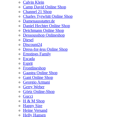
Calvin Klein
Camp David Online Shop
Channel 21 Shop
Charles Tyrwhitt Online Shop
Damenausstatter.de
Daniel Hechter Online Shop
Deichmann Online Shop
Dessousshop Onlineshop
Diesel
Discount24
Dress-for-less Online Shop
Ernstings Family
Escada
Esprit
Frontlineshop
Gaastra Online Shop
Gant Online Shop
Georgio Armani
Gerry Weber
Görtz Online-Shop
Gucci
H & M Shop
Happy Size
Heine Versand
Helly Hansen