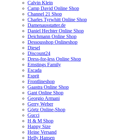
Calvin Klein
Camp David Online Shop
Channel 21 Shop
Charles Tyrwhitt Online Shop
Damenausstatter.de
Daniel Hechter Online Shop
Deichmann Online Shop
Dessousshop Onlineshop
Diesel
Discount24
Dress-for-less Online Shop
Ernstings Family
Escada
Esprit
Frontlineshop
Gaastra Online Shop
Gant Online Shop
Georgio Armani
Gerry Weber
Görtz Online-Shop
Gucci
H & M Shop
Happy Size
Heine Versand
Helly Hansen