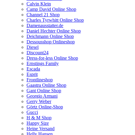
Calvin Klein
Camp David Online Shop
Channel 21 Shop
Charles Tyrwhitt Online Shop
Damenausstatter.de
Daniel Hechter Online Shop
Deichmann Online Shop
Dessousshop Onlineshop
Diesel
Discount24
Dress-for-less Online Shop
Ernstings Family
Escada
Esprit
Frontlineshop
Gaastra Online Shop
Gant Online Shop
Georgio Armani
Gerry Weber
Görtz Online-Shop
Gucci
H & M Shop
Happy Size
Heine Versand
Helly Hansen