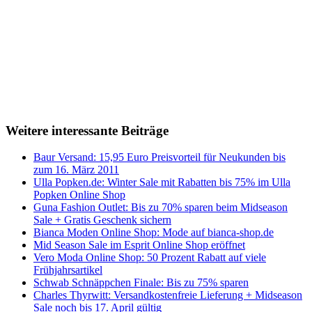
Weitere interessante Beiträge
Baur Versand: 15,95 Euro Preisvorteil für Neukunden bis
zum 16. März 2011
Ulla Popken.de: Winter Sale mit Rabatten bis 75% im Ulla
Popken Online Shop
Guna Fashion Outlet: Bis zu 70% sparen beim Midseason
Sale + Gratis Geschenk sichern
Bianca Moden Online Shop: Mode auf bianca-shop.de
Mid Season Sale im Esprit Online Shop eröffnet
Vero Moda Online Shop: 50 Prozent Rabatt auf viele
Frühjahrsartikel
Schwab Schnäppchen Finale: Bis zu 75% sparen
Charles Thyrwitt: Versandkostenfreie Lieferung + Midseason
Sale noch bis 17. April gültig