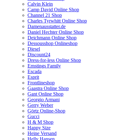
Calvin Klein
Camp David Online Shop
Channel 21 Shop
Charles Tyrwhitt Online Shop
Damenausstatter.de
Daniel Hechter Online Shop
Deichmann Online Shop
Dessousshop Onlineshop
Diesel
Discount24
Dress-for-less Online Shop
Ernstings Family
Escada
Esprit
Frontlineshop
Gaastra Online Shop
Gant Online Shop
Georgio Armani
Gerry Weber
Görtz Online-Shop
Gucci
H & M Shop
Happy Size
Heine Versand
Helly Hansen