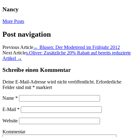
Nancy
More Posts
Post navigation
Previous Article
←
Blusen: Der Modetrend im Frühjahr 2012
Next Article
s.Oliver: Zusätzliche 20% Rabatt auf bereits reduzierte
Artikel
→
Schreibe einen Kommentar
Deine E-Mail-Adresse wird nicht veröffentlicht.
Erforderliche
Felder sind mit
*
markiert
Name
*
E-Mail
*
Website
Kommentar