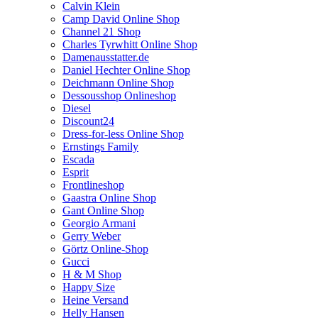
Calvin Klein
Camp David Online Shop
Channel 21 Shop
Charles Tyrwhitt Online Shop
Damenausstatter.de
Daniel Hechter Online Shop
Deichmann Online Shop
Dessousshop Onlineshop
Diesel
Discount24
Dress-for-less Online Shop
Ernstings Family
Escada
Esprit
Frontlineshop
Gaastra Online Shop
Gant Online Shop
Georgio Armani
Gerry Weber
Görtz Online-Shop
Gucci
H & M Shop
Happy Size
Heine Versand
Helly Hansen