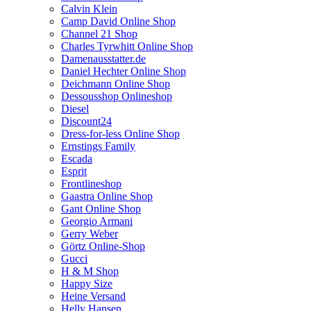
Calvin Klein
Camp David Online Shop
Channel 21 Shop
Charles Tyrwhitt Online Shop
Damenausstatter.de
Daniel Hechter Online Shop
Deichmann Online Shop
Dessousshop Onlineshop
Diesel
Discount24
Dress-for-less Online Shop
Ernstings Family
Escada
Esprit
Frontlineshop
Gaastra Online Shop
Gant Online Shop
Georgio Armani
Gerry Weber
Görtz Online-Shop
Gucci
H & M Shop
Happy Size
Heine Versand
Helly Hansen