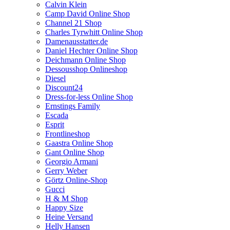
Calvin Klein
Camp David Online Shop
Channel 21 Shop
Charles Tyrwhitt Online Shop
Damenausstatter.de
Daniel Hechter Online Shop
Deichmann Online Shop
Dessousshop Onlineshop
Diesel
Discount24
Dress-for-less Online Shop
Ernstings Family
Escada
Esprit
Frontlineshop
Gaastra Online Shop
Gant Online Shop
Georgio Armani
Gerry Weber
Görtz Online-Shop
Gucci
H & M Shop
Happy Size
Heine Versand
Helly Hansen