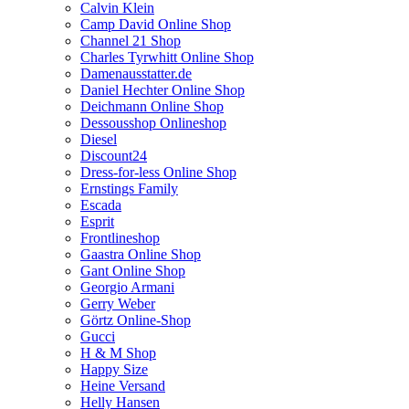
Calvin Klein
Camp David Online Shop
Channel 21 Shop
Charles Tyrwhitt Online Shop
Damenausstatter.de
Daniel Hechter Online Shop
Deichmann Online Shop
Dessousshop Onlineshop
Diesel
Discount24
Dress-for-less Online Shop
Ernstings Family
Escada
Esprit
Frontlineshop
Gaastra Online Shop
Gant Online Shop
Georgio Armani
Gerry Weber
Görtz Online-Shop
Gucci
H & M Shop
Happy Size
Heine Versand
Helly Hansen