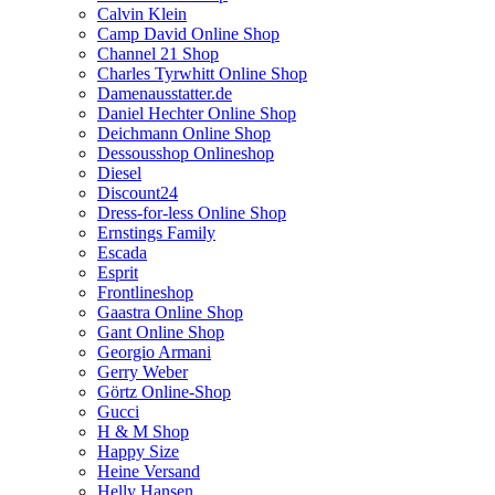
Calvin Klein
Camp David Online Shop
Channel 21 Shop
Charles Tyrwhitt Online Shop
Damenausstatter.de
Daniel Hechter Online Shop
Deichmann Online Shop
Dessousshop Onlineshop
Diesel
Discount24
Dress-for-less Online Shop
Ernstings Family
Escada
Esprit
Frontlineshop
Gaastra Online Shop
Gant Online Shop
Georgio Armani
Gerry Weber
Görtz Online-Shop
Gucci
H & M Shop
Happy Size
Heine Versand
Helly Hansen