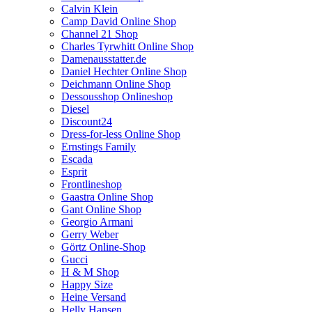
Calvin Klein
Camp David Online Shop
Channel 21 Shop
Charles Tyrwhitt Online Shop
Damenausstatter.de
Daniel Hechter Online Shop
Deichmann Online Shop
Dessousshop Onlineshop
Diesel
Discount24
Dress-for-less Online Shop
Ernstings Family
Escada
Esprit
Frontlineshop
Gaastra Online Shop
Gant Online Shop
Georgio Armani
Gerry Weber
Görtz Online-Shop
Gucci
H & M Shop
Happy Size
Heine Versand
Helly Hansen