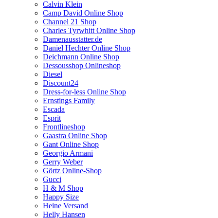
Calvin Klein
Camp David Online Shop
Channel 21 Shop
Charles Tyrwhitt Online Shop
Damenausstatter.de
Daniel Hechter Online Shop
Deichmann Online Shop
Dessousshop Onlineshop
Diesel
Discount24
Dress-for-less Online Shop
Ernstings Family
Escada
Esprit
Frontlineshop
Gaastra Online Shop
Gant Online Shop
Georgio Armani
Gerry Weber
Görtz Online-Shop
Gucci
H & M Shop
Happy Size
Heine Versand
Helly Hansen