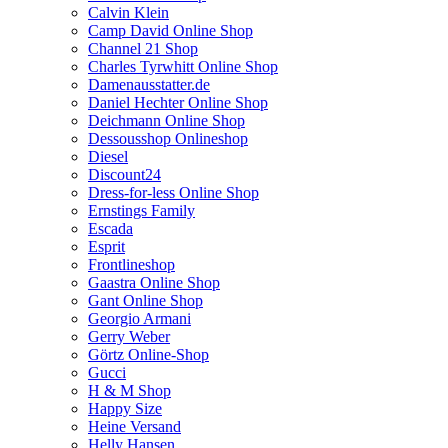
Calvin Klein
Camp David Online Shop
Channel 21 Shop
Charles Tyrwhitt Online Shop
Damenausstatter.de
Daniel Hechter Online Shop
Deichmann Online Shop
Dessousshop Onlineshop
Diesel
Discount24
Dress-for-less Online Shop
Ernstings Family
Escada
Esprit
Frontlineshop
Gaastra Online Shop
Gant Online Shop
Georgio Armani
Gerry Weber
Görtz Online-Shop
Gucci
H & M Shop
Happy Size
Heine Versand
Helly Hansen