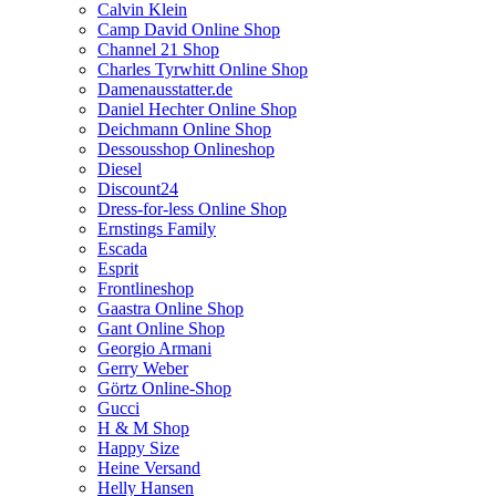
Calvin Klein
Camp David Online Shop
Channel 21 Shop
Charles Tyrwhitt Online Shop
Damenausstatter.de
Daniel Hechter Online Shop
Deichmann Online Shop
Dessousshop Onlineshop
Diesel
Discount24
Dress-for-less Online Shop
Ernstings Family
Escada
Esprit
Frontlineshop
Gaastra Online Shop
Gant Online Shop
Georgio Armani
Gerry Weber
Görtz Online-Shop
Gucci
H & M Shop
Happy Size
Heine Versand
Helly Hansen