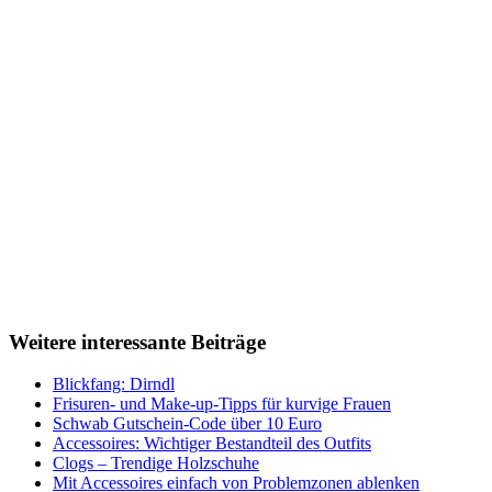
Weitere interessante Beiträge
Blickfang: Dirndl
Frisuren- und Make-up-Tipps für kurvige Frauen
Schwab Gutschein-Code über 10 Euro
Accessoires: Wichtiger Bestandteil des Outfits
Clogs – Trendige Holzschuhe
Mit Accessoires einfach von Problemzonen ablenken