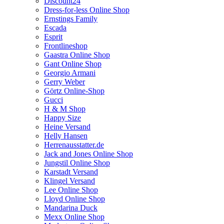
Discount24
Dress-for-less Online Shop
Ernstings Family
Escada
Esprit
Frontlineshop
Gaastra Online Shop
Gant Online Shop
Georgio Armani
Gerry Weber
Görtz Online-Shop
Gucci
H & M Shop
Happy Size
Heine Versand
Helly Hansen
Herrenausstatter.de
Jack and Jones Online Shop
Jungstil Online Shop
Karstadt Versand
Klingel Versand
Lee Online Shop
Lloyd Online Shop
Mandarina Duck
Mexx Online Shop