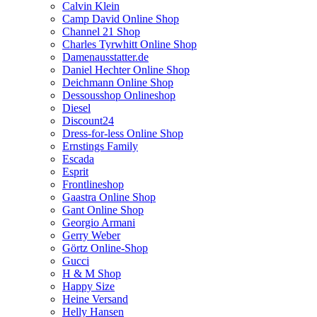
Calvin Klein
Camp David Online Shop
Channel 21 Shop
Charles Tyrwhitt Online Shop
Damenausstatter.de
Daniel Hechter Online Shop
Deichmann Online Shop
Dessousshop Onlineshop
Diesel
Discount24
Dress-for-less Online Shop
Ernstings Family
Escada
Esprit
Frontlineshop
Gaastra Online Shop
Gant Online Shop
Georgio Armani
Gerry Weber
Görtz Online-Shop
Gucci
H & M Shop
Happy Size
Heine Versand
Helly Hansen