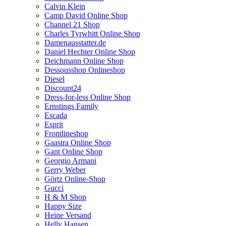
Calvin Klein
Camp David Online Shop
Channel 21 Shop
Charles Tyrwhitt Online Shop
Damenausstatter.de
Daniel Hechter Online Shop
Deichmann Online Shop
Dessousshop Onlineshop
Diesel
Discount24
Dress-for-less Online Shop
Ernstings Family
Escada
Esprit
Frontlineshop
Gaastra Online Shop
Gant Online Shop
Georgio Armani
Gerry Weber
Görtz Online-Shop
Gucci
H & M Shop
Happy Size
Heine Versand
Helly Hansen