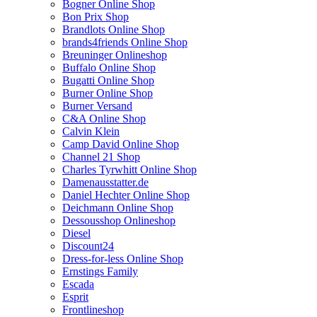
Bogner Online Shop
Bon Prix Shop
Brandlots Online Shop
brands4friends Online Shop
Breuninger Onlineshop
Buffalo Online Shop
Bugatti Online Shop
Burner Online Shop
Burner Versand
C&A Online Shop
Calvin Klein
Camp David Online Shop
Channel 21 Shop
Charles Tyrwhitt Online Shop
Damenausstatter.de
Daniel Hechter Online Shop
Deichmann Online Shop
Dessousshop Onlineshop
Diesel
Discount24
Dress-for-less Online Shop
Ernstings Family
Escada
Esprit
Frontlineshop