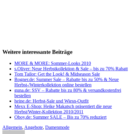
Weitere interessante Beiträge
MORE & MORE: Sommer-Looks 2010
s.Oliver: Neue Herbstkollektion & Sale – bis zu 70% Rabatt
Tom Tailor: Get the Look! & Midseason Sale
Bogner.de: Summer Sale – Rabatte bis zu 50% & Neue
Herbst-/Winterkollektion online bestellen
guna.de: SSV – Rabatte bis zu 80% & versandkostenfrei
bestellen
heine.de: Herbst-Sale und Wiesn-Outfit
Mexx E-Shop: Heike Makatsch präsentiert die neue
Herbst/Winter-Kollektion 2010/2011
Oboy.de: Summer SALE – Bis zu 70% reduziert
Allgemein
,
Angebote
,
Damenmode