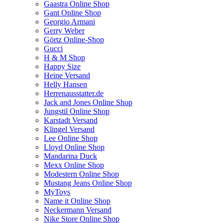
Gaastra Online Shop
Gant Online Shop
Georgio Armani
Gerry Weber
Görtz Online-Shop
Gucci
H & M Shop
Happy Size
Heine Versand
Helly Hansen
Herrenausstatter.de
Jack and Jones Online Shop
Jungstil Online Shop
Karstadt Versand
Klingel Versand
Lee Online Shop
Lloyd Online Shop
Mandarina Duck
Mexx Online Shop
Modestern Online Shop
Mustang Jeans Online Shop
MyToys
Name it Online Shop
Neckermann Versand
Nike Store Online Shop