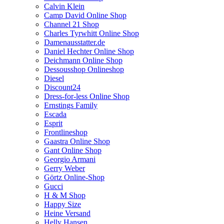
Calvin Klein
Camp David Online Shop
Channel 21 Shop
Charles Tyrwhitt Online Shop
Damenausstatter.de
Daniel Hechter Online Shop
Deichmann Online Shop
Dessousshop Onlineshop
Diesel
Discount24
Dress-for-less Online Shop
Ernstings Family
Escada
Esprit
Frontlineshop
Gaastra Online Shop
Gant Online Shop
Georgio Armani
Gerry Weber
Görtz Online-Shop
Gucci
H & M Shop
Happy Size
Heine Versand
Helly Hansen