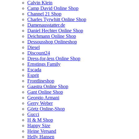
Calvin Klein
Camp David Online Shop
Channel 21 Shop
Charles Tyrwhitt Online Shop
Damenausstatter.de
Daniel Hechter Online Shop
Deichmann Online Shop
Dessousshop Onlineshop
Diesel
Discount24
Dress-for-less Online Shop
Ernstings Family
Escada
Esprit
Frontlineshop
Gaastra Online Shop
Gant Online Shop
Georgio Armani
Gerry Weber
Görtz Online-Shop
Gucci
H & M Shop
Happy Size
Heine Versand
Helly Hansen