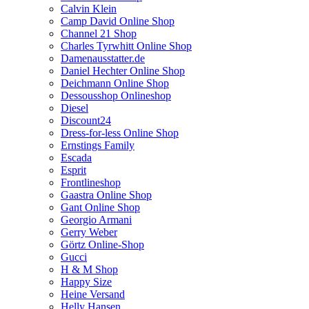
Calvin Klein
Camp David Online Shop
Channel 21 Shop
Charles Tyrwhitt Online Shop
Damenausstatter.de
Daniel Hechter Online Shop
Deichmann Online Shop
Dessousshop Onlineshop
Diesel
Discount24
Dress-for-less Online Shop
Ernstings Family
Escada
Esprit
Frontlineshop
Gaastra Online Shop
Gant Online Shop
Georgio Armani
Gerry Weber
Görtz Online-Shop
Gucci
H & M Shop
Happy Size
Heine Versand
Helly Hansen