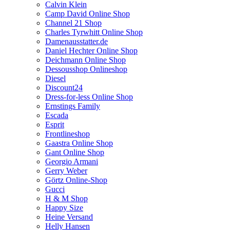
Calvin Klein
Camp David Online Shop
Channel 21 Shop
Charles Tyrwhitt Online Shop
Damenausstatter.de
Daniel Hechter Online Shop
Deichmann Online Shop
Dessousshop Onlineshop
Diesel
Discount24
Dress-for-less Online Shop
Ernstings Family
Escada
Esprit
Frontlineshop
Gaastra Online Shop
Gant Online Shop
Georgio Armani
Gerry Weber
Görtz Online-Shop
Gucci
H & M Shop
Happy Size
Heine Versand
Helly Hansen