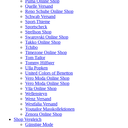
Puma Online Shop
Quelle Versand
Reno Schuhe Online Shop
Schwab Versand
Sport-Thieme
Sportscheck
Strellson Shop
Swarovski Online Shop
Takko Online Shop
Tchibo
Timezone Online Shop
Tom Tailor
Tommy Hilfiger
Ulla Popken
United Colors of Benetton
Vero Moda Online Shop
Vero Moda Online Shop
Vila Online Shop
Wellensteyn
Wenz Versand
Westfalia Versand
Youtailor Masskollektionen
Zenora Online Shop
Shop Vergleich
Günstige Mode