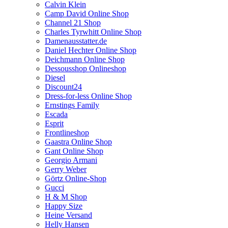
Calvin Klein
Camp David Online Shop
Channel 21 Shop
Charles Tyrwhitt Online Shop
Damenausstatter.de
Daniel Hechter Online Shop
Deichmann Online Shop
Dessousshop Onlineshop
Diesel
Discount24
Dress-for-less Online Shop
Ernstings Family
Escada
Esprit
Frontlineshop
Gaastra Online Shop
Gant Online Shop
Georgio Armani
Gerry Weber
Görtz Online-Shop
Gucci
H & M Shop
Happy Size
Heine Versand
Helly Hansen