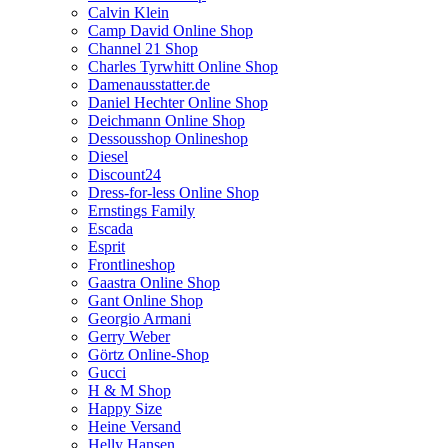
Calvin Klein
Camp David Online Shop
Channel 21 Shop
Charles Tyrwhitt Online Shop
Damenausstatter.de
Daniel Hechter Online Shop
Deichmann Online Shop
Dessousshop Onlineshop
Diesel
Discount24
Dress-for-less Online Shop
Ernstings Family
Escada
Esprit
Frontlineshop
Gaastra Online Shop
Gant Online Shop
Georgio Armani
Gerry Weber
Görtz Online-Shop
Gucci
H & M Shop
Happy Size
Heine Versand
Helly Hansen