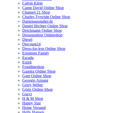
Calvin Klein
Camp David Online Shop
Channel 21 Shop
Charles Tyrwhitt Online Shop
Damenausstatter.de
Daniel Hechter Online Shop
Deichmann Online Shop
Dessousshop Onlineshop
Diesel
Discount24
Dress-for-less Online Shop
Ernstings Family
Escada
Esprit
Frontlineshop
Gaastra Online Shop
Gant Online Shop
Georgio Armani
Gerry Weber
Görtz Online-Shop
Gucci
H & M Shop
Happy Size
Heine Versand
Helly Hansen