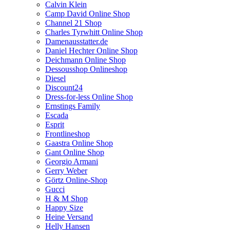
Calvin Klein
Camp David Online Shop
Channel 21 Shop
Charles Tyrwhitt Online Shop
Damenausstatter.de
Daniel Hechter Online Shop
Deichmann Online Shop
Dessousshop Onlineshop
Diesel
Discount24
Dress-for-less Online Shop
Ernstings Family
Escada
Esprit
Frontlineshop
Gaastra Online Shop
Gant Online Shop
Georgio Armani
Gerry Weber
Görtz Online-Shop
Gucci
H & M Shop
Happy Size
Heine Versand
Helly Hansen