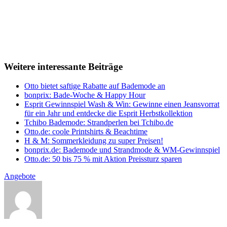
Weitere interessante Beiträge
Otto bietet saftige Rabatte auf Bademode an
bonprix: Bade-Woche & Happy Hour
Esprit Gewinnspiel Wash & Win: Gewinne einen Jeansvorrat
für ein Jahr und entdecke die Esprit Herbstkollektion
Tchibo Bademode: Strandperlen bei Tchibo.de
Otto.de: coole Printshirts & Beachtime
H & M: Sommerkleidung zu super Preisen!
bonprix.de: Bademode und Strandmode & WM-Gewinnspiel
Otto.de: 50 bis 75 % mit Aktion Preissturz sparen
Angebote