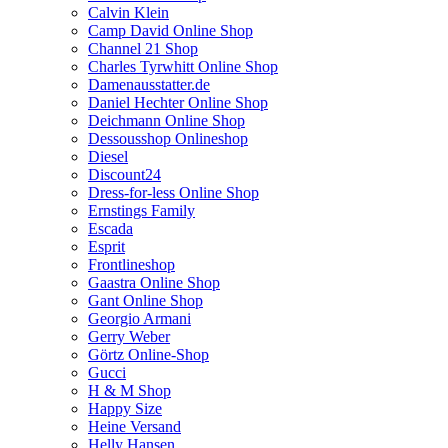
Calvin Klein
Camp David Online Shop
Channel 21 Shop
Charles Tyrwhitt Online Shop
Damenausstatter.de
Daniel Hechter Online Shop
Deichmann Online Shop
Dessousshop Onlineshop
Diesel
Discount24
Dress-for-less Online Shop
Ernstings Family
Escada
Esprit
Frontlineshop
Gaastra Online Shop
Gant Online Shop
Georgio Armani
Gerry Weber
Görtz Online-Shop
Gucci
H & M Shop
Happy Size
Heine Versand
Helly Hansen