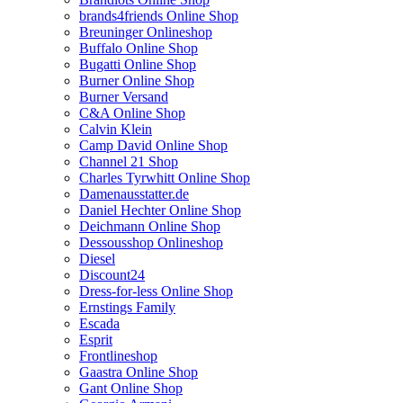
brands4friends Online Shop
Breuninger Onlineshop
Buffalo Online Shop
Bugatti Online Shop
Burner Online Shop
Burner Versand
C&A Online Shop
Calvin Klein
Camp David Online Shop
Channel 21 Shop
Charles Tyrwhitt Online Shop
Damenausstatter.de
Daniel Hechter Online Shop
Deichmann Online Shop
Dessousshop Onlineshop
Diesel
Discount24
Dress-for-less Online Shop
Ernstings Family
Escada
Esprit
Frontlineshop
Gaastra Online Shop
Gant Online Shop