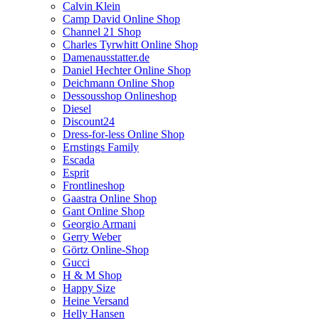
Calvin Klein
Camp David Online Shop
Channel 21 Shop
Charles Tyrwhitt Online Shop
Damenausstatter.de
Daniel Hechter Online Shop
Deichmann Online Shop
Dessousshop Onlineshop
Diesel
Discount24
Dress-for-less Online Shop
Ernstings Family
Escada
Esprit
Frontlineshop
Gaastra Online Shop
Gant Online Shop
Georgio Armani
Gerry Weber
Görtz Online-Shop
Gucci
H & M Shop
Happy Size
Heine Versand
Helly Hansen