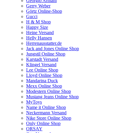
Georgio Armani
Gerry Weber
Görtz Online-Shop
Gucci
H & M Shop
Happy Size
Heine Versand
Helly Hansen
Herrenausstatter.de
Jack and Jones Online Shop
Jungstil Online Shop
Karstadt Versand
Klingel Versand
Lee Online Shop
Lloyd Online Shop
Mandarina Duck
Mexx Online Shop
Modestern Online Shop
Mustang Jeans Online Shop
MyToys
Name it Online Shop
Neckermann Versand
Nike Store Online Shop
Only Online Shop
ORSAY