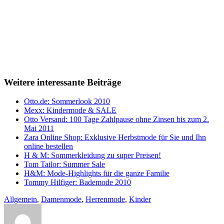
Weitere interessante Beiträge
Otto.de: Sommerlook 2010
Mexx: Kindermode & SALE
Otto Versand: 100 Tage Zahlpause ohne Zinsen bis zum 2.
Mai 2011
Zara Online Shop: Exklusive Herbstmode für Sie und Ihn
online bestellen
H & M: Sommerkleidung zu super Preisen!
Tom Tailor: Summer Sale
H&M: Mode-Highlights für die ganze Familie
Tommy Hilfiger: Bademode 2010
Allgemein
,
Damenmode
,
Herrenmode
,
Kinder