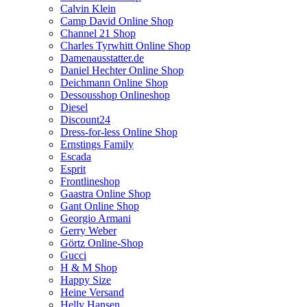
Calvin Klein
Camp David Online Shop
Channel 21 Shop
Charles Tyrwhitt Online Shop
Damenausstatter.de
Daniel Hechter Online Shop
Deichmann Online Shop
Dessousshop Onlineshop
Diesel
Discount24
Dress-for-less Online Shop
Ernstings Family
Escada
Esprit
Frontlineshop
Gaastra Online Shop
Gant Online Shop
Georgio Armani
Gerry Weber
Görtz Online-Shop
Gucci
H & M Shop
Happy Size
Heine Versand
Helly Hansen