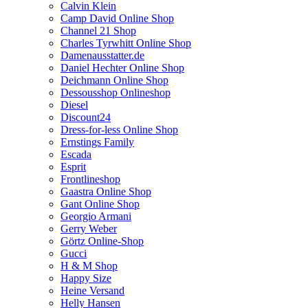
Calvin Klein
Camp David Online Shop
Channel 21 Shop
Charles Tyrwhitt Online Shop
Damenausstatter.de
Daniel Hechter Online Shop
Deichmann Online Shop
Dessousshop Onlineshop
Diesel
Discount24
Dress-for-less Online Shop
Ernstings Family
Escada
Esprit
Frontlineshop
Gaastra Online Shop
Gant Online Shop
Georgio Armani
Gerry Weber
Görtz Online-Shop
Gucci
H & M Shop
Happy Size
Heine Versand
Helly Hansen