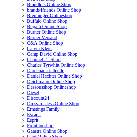
Brandlots Online Shop
brands4friends Online Shop
Breuninger Onlineshop
Buffalo Online Shop
Bugatti Online Shop
Burner Online Shop
Burner Versand
C&A Online Shop
Calvin Klein
Camp David Online Shop
Channel 21 Shop
Charles Tyrwhitt Online Shop
Damenausstatter.de
Daniel Hechter Online Shop
Deichmann Online Shop
Dessousshop Onlineshop
Diesel
Discount24
Dress-for-less Online Shop
Ernstings Family
Escada
Esprit
Frontlineshop
Gaastra Online Shop
Gant Online Shop