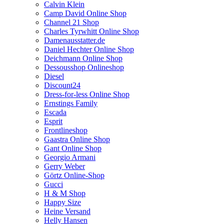
Calvin Klein
Camp David Online Shop
Channel 21 Shop
Charles Tyrwhitt Online Shop
Damenausstatter.de
Daniel Hechter Online Shop
Deichmann Online Shop
Dessousshop Onlineshop
Diesel
Discount24
Dress-for-less Online Shop
Ernstings Family
Escada
Esprit
Frontlineshop
Gaastra Online Shop
Gant Online Shop
Georgio Armani
Gerry Weber
Görtz Online-Shop
Gucci
H & M Shop
Happy Size
Heine Versand
Helly Hansen