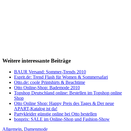
Weitere interessante Beiträge
BAUR Versand: Sommer-Trends 2010
Esprit.de: Trend Flash für Women & Sommersafari
Otto.de: coole Printshirts & Beachtime
Otto Online-Shop: Bademode 2010
Topshop Deutschland online: Bestellen im Topshop online
Shop
Otto Online Shop: Happy Preis des Tages & Der neue
APART-Katalog ist da!
Partykleider günstig online bei Otto bestellen
bonprix: SALE im Online-Shop und Fashion-Show
Allgemein
,
Damenmode