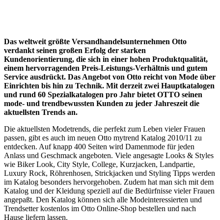
Das weltweit größte Versandhandelsunternehmen Otto
verdankt seinen großen Erfolg der starken
Kundenorientierung, die sich in einer hohen Produktqualität,
einem hervorragenden Preis-Leistungs-Verhältnis und gutem
Service ausdrückt. Das Angebot von Otto reicht von Mode über
Einrichten bis hin zu Technik. Mit derzeit zwei Hauptkatalogen
und rund 60 Spezialkatalogen pro Jahr bietet OTTO seinen
mode- und trendbewussten Kunden zu jeder Jahreszeit die
aktuellsten Trends an.
Die aktuellsten Modetrends, die perfekt zum Leben vieler Frauen
passen, gibt es auch im neuen Otto mytrend Katalog 2010/11 zu
entdecken. Auf knapp 400 Seiten wird Damenmode für jeden
Anlass und Geschmack angeboten. Viele angesagte Looks & Styles
wie Biker Look, City Style, College, Kurzjacken, Landpartie,
Luxury Rock, Röhrenhosen, Strickjacken und Styling Tipps werden
im Katalog besonders hervorgehoben. Zudem hat man sich mit dem
Katalog und der Kleidung speziell auf die Bedürfnisse vieler Frauen
angepaßt. Den Katalog können sich alle Modeinteressierten und
Trendsetter kostenlos im Otto Online-Shop bestellen und nach
Hause liefern lassen.