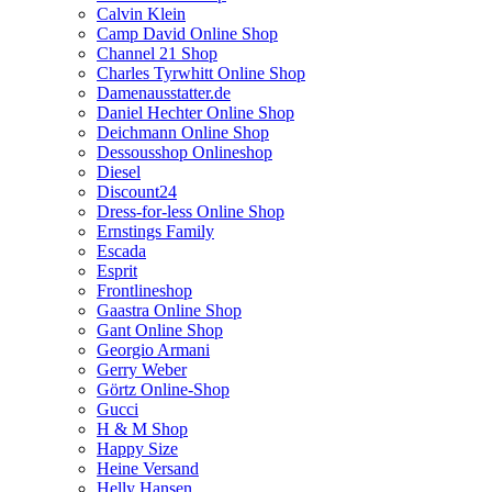
Calvin Klein
Camp David Online Shop
Channel 21 Shop
Charles Tyrwhitt Online Shop
Damenausstatter.de
Daniel Hechter Online Shop
Deichmann Online Shop
Dessousshop Onlineshop
Diesel
Discount24
Dress-for-less Online Shop
Ernstings Family
Escada
Esprit
Frontlineshop
Gaastra Online Shop
Gant Online Shop
Georgio Armani
Gerry Weber
Görtz Online-Shop
Gucci
H & M Shop
Happy Size
Heine Versand
Helly Hansen