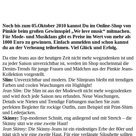
Noch bis zum 05.Oktober 2010 kannst Du im Online-Shop von
Pimkie beim großen Gewinnspiel „We love music“ mitmachen.
Für Mode- und Musikfans gibt es Preise im Wert von mehr als
1000 Euro zu gewinnen. Einfach anmelden und schon kannst
du an der Verlosung teilnehmen. Viel Glück und Erfolg.
Da eine Jeans aus der heutigen Zeit nicht mehr wegzudenken ist und
zu jeder Saison unverzichtbar ist, werden im Shop nocheinmal die
Denim-Trends für junge Frauen und Mädchen aus der Pimkie Jeans-
Kollektion vorgestellt.
Slim:
Unverzichtbar und modern. Die Slimjeans bleibt mit trendigen
Farben und coolen Waschungen ein Highlight!
Jean Slim:
Die Slim ist aus der Modewelt nicht mehr wegzudenken
und wird doch jede Saison neu erfunden. Neue Waschungen,
Details wie Nieten und Trendige Färbungen machen Sie zum
perfekten Begleiter für rockige Outfits, zum Beispiel mit Print-Shirts
und Lederjacken.
Skinny:
Top-moderner Schnitt, eng anliegend und mit Stretch – die
Skinny sitzt wie eine zweite Haut!
Jean Skinny:
Die Skinny-Jeans ist ein eindeutiges Erbe der 80er und
trägt sich wie eine zweite Haut. Für eine verlängte Silouhette sollten