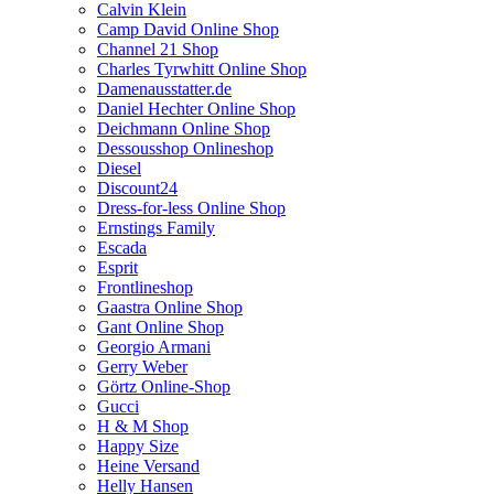
Calvin Klein
Camp David Online Shop
Channel 21 Shop
Charles Tyrwhitt Online Shop
Damenausstatter.de
Daniel Hechter Online Shop
Deichmann Online Shop
Dessousshop Onlineshop
Diesel
Discount24
Dress-for-less Online Shop
Ernstings Family
Escada
Esprit
Frontlineshop
Gaastra Online Shop
Gant Online Shop
Georgio Armani
Gerry Weber
Görtz Online-Shop
Gucci
H & M Shop
Happy Size
Heine Versand
Helly Hansen