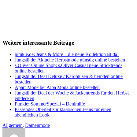
Weitere interessante Beiträge
pimkie.de: Jeans & More – die neue Kollektion ist da!
Jungstil.de: Aktuelle Herbstmode günstig online bestellen
s.Oliver Online Shop: s.Oliver Casual neue Stricktrends
online bestellen
Jungstil.de: Deal Deluxe / Karoblusen & hemden online
bestellen
Apart-Mode bei Alba Moda online bestellen
Jungstil.de: Deal der Woche & Jackentrends für den Herbst
entdecken
Pimkie: SommerSpezial – Denimlife
Passendes Oberteil zur klassischen Jeans für einen
abendlichen Look
Allgemein
,
Damenmode