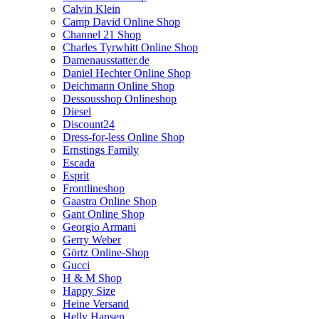
Calvin Klein
Camp David Online Shop
Channel 21 Shop
Charles Tyrwhitt Online Shop
Damenausstatter.de
Daniel Hechter Online Shop
Deichmann Online Shop
Dessousshop Onlineshop
Diesel
Discount24
Dress-for-less Online Shop
Ernstings Family
Escada
Esprit
Frontlineshop
Gaastra Online Shop
Gant Online Shop
Georgio Armani
Gerry Weber
Görtz Online-Shop
Gucci
H & M Shop
Happy Size
Heine Versand
Helly Hansen