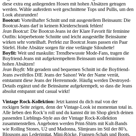
diese extra eng anliegenden Hosen mit hohen Absätzen getragen
werden. Wähle außerdem weit geschnittene Tops und Pullis, um den
Look abzurunden!
Bootcut:
Vorteilhafter Schnitt und mit ausgestellem Beinsaum: Die
Bootcut-Jeans darf in keinem Kleiderschrank fehlen!
Jean Bootcut:
Die Bootcut-Jeans ist der Klare Favorit für feminine
Outfits: körperbetonte Schnitte und leicht ausgestellte Beinsäume
wirken sehr vorteilhaft. Perfekt zur Bootcut Jeans passen ein Paar
Stiefel. Hohe Absätze sorgen für eine verlängte Silouhette!
Boyfit:
Weit und maskulin: Trendbewusste Mode-Fans, tragen die
Boyfriend-Jeans mit aufgekrempeltem Beinsaum und femininen
hohen Absätzen!
Jean Boyfit:
Mit geradem und bequemen Schnitt ist die Boyfriend-
Jeans zweifellos DIE Jeans der Saison! Wie der Name verrät,
entstammt diese Jeans der Herrenmode. Häufig werden Destroyed-
Details ergänzt und die Beinsäume aufgekrempelt, so dass die Jeans
absolut entspannt und casual wirkt!
Vintage Rock-Kollektion:
Jetzt kannst du dich mal von der
rockigen Seite zeigen, denn der Vintage-Look ist momentan total in.
Alle lieben den Rock’n roll und du kannst dir im Shop gleich deinen
passenden Lieblings-Style aus der Vintage Rock-Kollektion
zusammenstellen. Angeboten werden Print-Shirts mit Kult-Bands
wie Rolling Stones, U2 und Madonna, Slimjeans im Stil der 80’s,
Blousons aus Lederimitat, Mini-Röcke, Fransen-Schals und Boots.