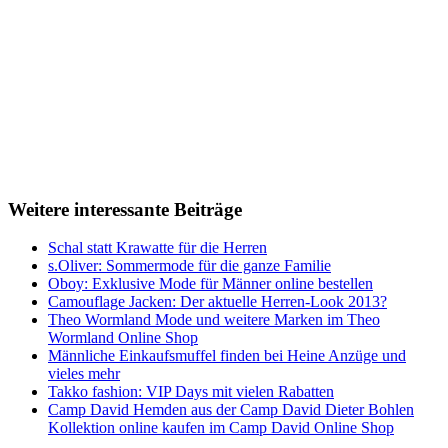
Weitere interessante Beiträge
Schal statt Krawatte für die Herren
s.Oliver: Sommermode für die ganze Familie
Oboy: Exklusive Mode für Männer online bestellen
Camouflage Jacken: Der aktuelle Herren-Look 2013?
Theo Wormland Mode und weitere Marken im Theo
Wormland Online Shop
Männliche Einkaufsmuffel finden bei Heine Anzüge und
vieles mehr
Takko fashion: VIP Days mit vielen Rabatten
Camp David Hemden aus der Camp David Dieter Bohlen
Kollektion online kaufen im Camp David Online Shop