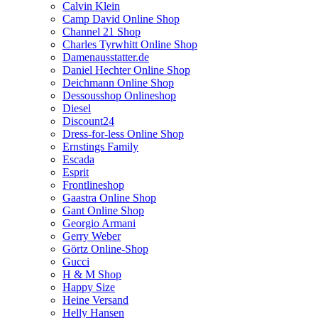
Calvin Klein
Camp David Online Shop
Channel 21 Shop
Charles Tyrwhitt Online Shop
Damenausstatter.de
Daniel Hechter Online Shop
Deichmann Online Shop
Dessousshop Onlineshop
Diesel
Discount24
Dress-for-less Online Shop
Ernstings Family
Escada
Esprit
Frontlineshop
Gaastra Online Shop
Gant Online Shop
Georgio Armani
Gerry Weber
Görtz Online-Shop
Gucci
H & M Shop
Happy Size
Heine Versand
Helly Hansen