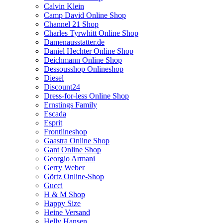
Calvin Klein
Camp David Online Shop
Channel 21 Shop
Charles Tyrwhitt Online Shop
Damenausstatter.de
Daniel Hechter Online Shop
Deichmann Online Shop
Dessousshop Onlineshop
Diesel
Discount24
Dress-for-less Online Shop
Ernstings Family
Escada
Esprit
Frontlineshop
Gaastra Online Shop
Gant Online Shop
Georgio Armani
Gerry Weber
Görtz Online-Shop
Gucci
H & M Shop
Happy Size
Heine Versand
Helly Hansen