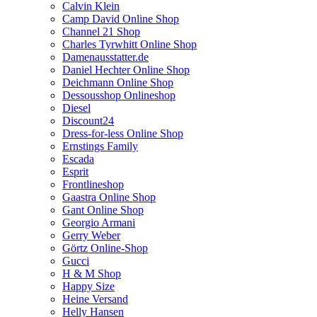
Calvin Klein
Camp David Online Shop
Channel 21 Shop
Charles Tyrwhitt Online Shop
Damenausstatter.de
Daniel Hechter Online Shop
Deichmann Online Shop
Dessousshop Onlineshop
Diesel
Discount24
Dress-for-less Online Shop
Ernstings Family
Escada
Esprit
Frontlineshop
Gaastra Online Shop
Gant Online Shop
Georgio Armani
Gerry Weber
Görtz Online-Shop
Gucci
H & M Shop
Happy Size
Heine Versand
Helly Hansen