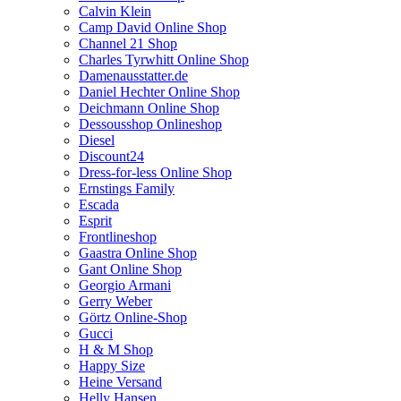
Calvin Klein
Camp David Online Shop
Channel 21 Shop
Charles Tyrwhitt Online Shop
Damenausstatter.de
Daniel Hechter Online Shop
Deichmann Online Shop
Dessousshop Onlineshop
Diesel
Discount24
Dress-for-less Online Shop
Ernstings Family
Escada
Esprit
Frontlineshop
Gaastra Online Shop
Gant Online Shop
Georgio Armani
Gerry Weber
Görtz Online-Shop
Gucci
H & M Shop
Happy Size
Heine Versand
Helly Hansen