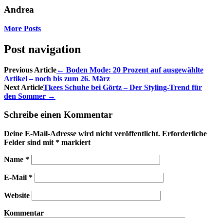
Andrea
More Posts
Post navigation
Previous Article
←
Boden Mode: 20 Prozent auf ausgewählte
Artikel – noch bis zum 26. März
Next Article
Tkees Schuhe bei Görtz – Der Styling-Trend für
den Sommer
→
Schreibe einen Kommentar
Deine E-Mail-Adresse wird nicht veröffentlicht.
Erforderliche
Felder sind mit
*
markiert
Name
*
E-Mail
*
Website
Kommentar