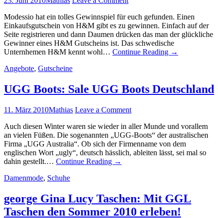
23. Juni 2010
Mathias
Leave a Comment
Modessio hat ein tolles Gewinnspiel für euch gefunden. Einen
Einkaufsgutschein von H&M gibt es zu gewinnen. Einfach auf der
Seite registrieren und dann Daumen drücken das man der glückliche
Gewinner eines H&M Gutscheins ist. Das schwedische
Unternhemen H&M kennt wohl…
Continue Reading
→
Angebote
,
Gutscheine
UGG Boots: Sale UGG Boots Deutschland
11. März 2010
Mathias
Leave a Comment
Auch diesen Winter waren sie wieder in aller Munde und vorallem
an vielen Füßen. Die sogenannten „UGG-Boots“ der australischen
Firma „UGG Australia“. Ob sich der Firmenname von dem
englischen Wort „ugly“, deutsch hässlich, ableiten lässt, sei mal so
dahin gestellt.…
Continue Reading
→
Damenmode
,
Schuhe
george Gina Lucy Taschen: Mit GGL
Taschen den Sommer 2010 erleben!