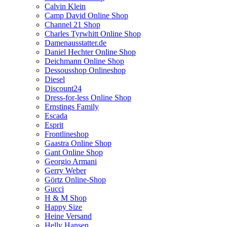
Calvin Klein
Camp David Online Shop
Channel 21 Shop
Charles Tyrwhitt Online Shop
Damenausstatter.de
Daniel Hechter Online Shop
Deichmann Online Shop
Dessousshop Onlineshop
Diesel
Discount24
Dress-for-less Online Shop
Ernstings Family
Escada
Esprit
Frontlineshop
Gaastra Online Shop
Gant Online Shop
Georgio Armani
Gerry Weber
Görtz Online-Shop
Gucci
H & M Shop
Happy Size
Heine Versand
Helly Hansen