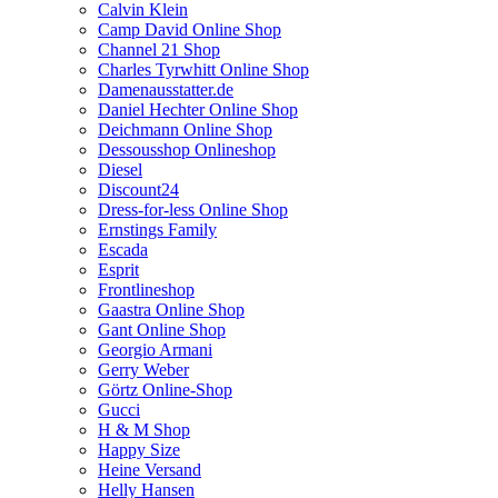
Calvin Klein
Camp David Online Shop
Channel 21 Shop
Charles Tyrwhitt Online Shop
Damenausstatter.de
Daniel Hechter Online Shop
Deichmann Online Shop
Dessousshop Onlineshop
Diesel
Discount24
Dress-for-less Online Shop
Ernstings Family
Escada
Esprit
Frontlineshop
Gaastra Online Shop
Gant Online Shop
Georgio Armani
Gerry Weber
Görtz Online-Shop
Gucci
H & M Shop
Happy Size
Heine Versand
Helly Hansen