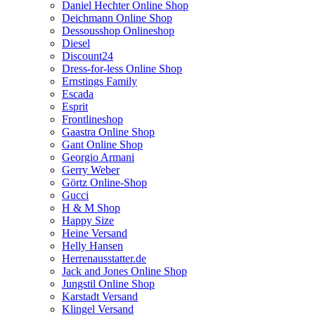
Daniel Hechter Online Shop
Deichmann Online Shop
Dessousshop Onlineshop
Diesel
Discount24
Dress-for-less Online Shop
Ernstings Family
Escada
Esprit
Frontlineshop
Gaastra Online Shop
Gant Online Shop
Georgio Armani
Gerry Weber
Görtz Online-Shop
Gucci
H & M Shop
Happy Size
Heine Versand
Helly Hansen
Herrenausstatter.de
Jack and Jones Online Shop
Jungstil Online Shop
Karstadt Versand
Klingel Versand