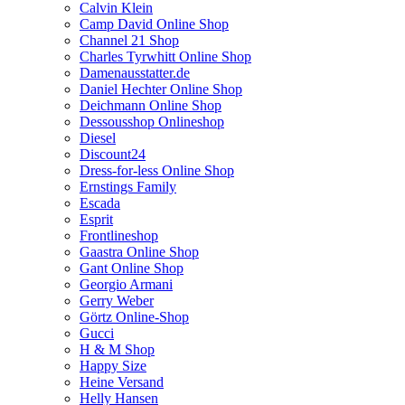
Calvin Klein
Camp David Online Shop
Channel 21 Shop
Charles Tyrwhitt Online Shop
Damenausstatter.de
Daniel Hechter Online Shop
Deichmann Online Shop
Dessousshop Onlineshop
Diesel
Discount24
Dress-for-less Online Shop
Ernstings Family
Escada
Esprit
Frontlineshop
Gaastra Online Shop
Gant Online Shop
Georgio Armani
Gerry Weber
Görtz Online-Shop
Gucci
H & M Shop
Happy Size
Heine Versand
Helly Hansen