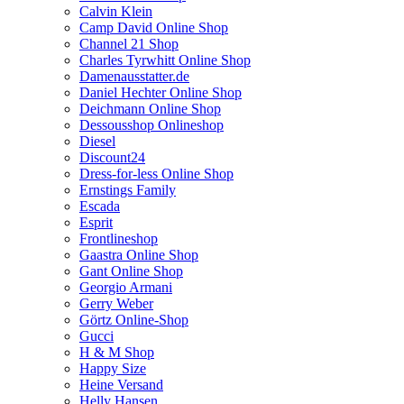
Calvin Klein
Camp David Online Shop
Channel 21 Shop
Charles Tyrwhitt Online Shop
Damenausstatter.de
Daniel Hechter Online Shop
Deichmann Online Shop
Dessousshop Onlineshop
Diesel
Discount24
Dress-for-less Online Shop
Ernstings Family
Escada
Esprit
Frontlineshop
Gaastra Online Shop
Gant Online Shop
Georgio Armani
Gerry Weber
Görtz Online-Shop
Gucci
H & M Shop
Happy Size
Heine Versand
Helly Hansen