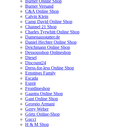
Burner Online Shop
Burner Versand
C&A Online Shop
Calvin Klein
Camp David Online Shop
Channel 21 Shop
Charles Tyrwhitt Online Shop
Damenausstatter.de
Daniel Hechter Online Shop
Deichmann Online Shop
Dessousshop Onlineshop
Diesel
Discount24
Dress-for-less Online Shop
Ernstings Family
Escada
Esprit
Frontlineshop
Gaastra Online Shop
Gant Online Shop
Georgio Armani
Gerry Weber
Görtz Online-Shop
Gucci
H & M Shop