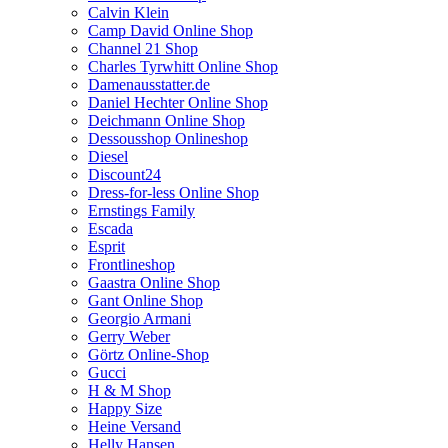
Calvin Klein
Camp David Online Shop
Channel 21 Shop
Charles Tyrwhitt Online Shop
Damenausstatter.de
Daniel Hechter Online Shop
Deichmann Online Shop
Dessousshop Onlineshop
Diesel
Discount24
Dress-for-less Online Shop
Ernstings Family
Escada
Esprit
Frontlineshop
Gaastra Online Shop
Gant Online Shop
Georgio Armani
Gerry Weber
Görtz Online-Shop
Gucci
H & M Shop
Happy Size
Heine Versand
Helly Hansen