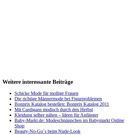
Weitere interessante Beiträge
Schicke Mode für mollige Frauen
Die richtige Männermode bei Figurproblemen
Bonprix Katalog bestellen: Bonprix Katalog 2011
Mit Cardigans modisch durch den Herbst
Kleidung selber nähen – Ideen für Anfänger
Baby-Markt.de: Modeschnäppchen im Babymarkt Online
Shop
Beauty-No-Go`s beim Nude-Look