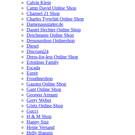
Calvin Klein
Camp David Online Shop
Channel 21 Shop
Charles Tyrwhitt Online Shop
Damenausstatter.de
Daniel Hechter Online Shop
Deichmann Online Shop
Dessousshop Onlineshop
Diesel
Discount24
Dress-for-less Online Shop
Ernstings Family
Escada
Esprit
Frontlineshop
Gaastra Online Shop
Gant Online Shop
Georgio Armani
Gerry Weber
Görtz Online-Shop
Gucci
H & M Shop
Happy Size
Heine Versand
Helly Hansen