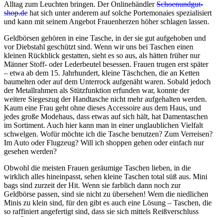
Alltag zum Leuchten bringen. Der Onlinehändler
Schoenundgut-
shop.de
hat sich unter anderem auf solche Portemonaies spezialisiert
und kann mit seinem Angebot Frauenherzen höher schlagen lassen.
Geldbörsen gehören in eine Tasche, in der sie gut aufgehoben und
vor Diebstahl geschützt sind. Wenn wir uns bei Taschen einen
kleinen Rückblick gestatten, sieht es so aus, als hätten früher nur
Männer Stoff- oder Lederbeutel besessen. Frauen trugen erst später
– etwa ab dem 15. Jahrhundert, kleine Täschchen, die an Ketten
baumelten oder auf dem Unterrock aufgenäht waren. Sobald jedoch
der Metallrahmen als Stützfunktion erfunden war, konnte der
weitere Siegeszug der Handtasche nicht mehr aufgehalten werden.
Kaum eine Frau geht ohne dieses Accessoire aus dem Haus, und
jedes große Modehaus, dass etwas auf sich hält, hat Damentaschen
im Sortiment. Auch hier kann man in einer unglaublichen Vielfalt
schwelgen. Wofür möchte ich die Tasche benutzen? Zum Verreisen?
Im Auto oder Flugzeug? Will ich shoppen gehen oder einfach nur
gesehen werden?
Obwohl die meisten Frauen geräumige Taschen lieben, in die
wirklich alles hineinpasst, sehen kleine Taschen total süß aus. Mini
bags sind zurzeit der Hit. Wenn sie farblich dann noch zur
Geldbörse passen, sind sie nicht zu übersehen! Wem die niedlichen
Minis zu klein sind, für den gibt es auch eine Lösung – Taschen, die
so raffiniert angefertigt sind, dass sie sich mittels Reißverschluss