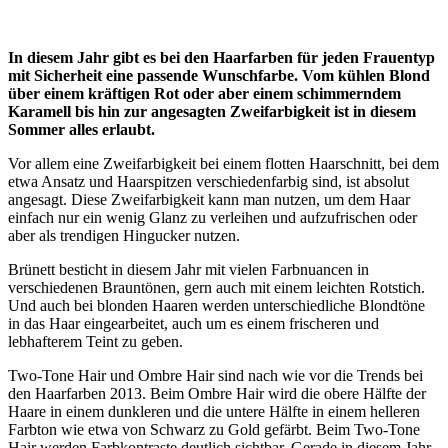
In diesem Jahr gibt es bei den Haarfarben für jeden Frauentyp
mit Sicherheit eine passende Wunschfarbe. Vom kühlen Blond
über einem kräftigen Rot oder aber einem schimmerndem
Karamell bis hin zur angesagten Zweifarbigkeit ist in diesem
Sommer alles erlaubt.
Vor allem eine Zweifarbigkeit bei einem flotten Haarschnitt, bei dem
etwa Ansatz und Haarspitzen verschiedenfarbig sind, ist absolut
angesagt. Diese Zweifarbigkeit kann man nutzen, um dem Haar
einfach nur ein wenig Glanz zu verleihen und aufzufrischen oder
aber als trendigen Hingucker nutzen.
Brünett besticht in diesem Jahr mit vielen Farbnuancen in
verschiedenen Brauntönen, gern auch mit einem leichten Rotstich.
Und auch bei blonden Haaren werden unterschiedliche Blondtöne
in das Haar eingearbeitet, auch um es einem frischeren und
lebhafterem Teint zu geben.
Two-Tone Hair und Ombre Hair sind nach wie vor die Trends bei
den Haarfarben 2013. Beim Ombre Hair wird die obere Hälfte der
Haare in einem dunkleren und die untere Hälfte in einem helleren
Farbton wie etwa von Schwarz zu Gold gefärbt. Beim Two-Tone
Hair werden Farbkontraste deutlich sichtbar. Gerade in diesem Jahr