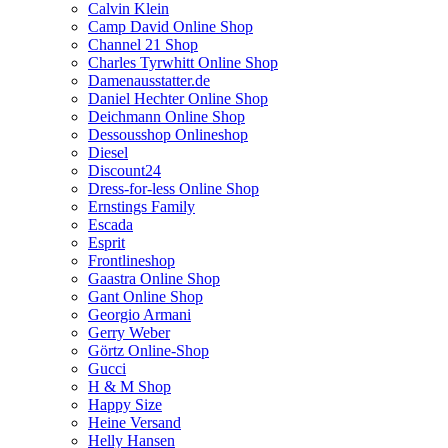
Calvin Klein
Camp David Online Shop
Channel 21 Shop
Charles Tyrwhitt Online Shop
Damenausstatter.de
Daniel Hechter Online Shop
Deichmann Online Shop
Dessousshop Onlineshop
Diesel
Discount24
Dress-for-less Online Shop
Ernstings Family
Escada
Esprit
Frontlineshop
Gaastra Online Shop
Gant Online Shop
Georgio Armani
Gerry Weber
Görtz Online-Shop
Gucci
H & M Shop
Happy Size
Heine Versand
Helly Hansen