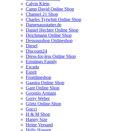
Calvin Klein
Camp David Online Shop
Channel 21 Shop
Charles Tyrwhitt Online Shop
Damenausstatter.de
Daniel Hechter Online Shop
Deichmann Online Shop
Dessousshop Onlineshop
Diesel
Discount24
Dress-for-less Online Shop
Ernstings Family
Escada
Esprit
Frontlineshop
Gaastra Online Shop
Gant Online Shop
Georgio Armani
Gerry Weber
Görtz Online-Shop
Gucci
H & M Shop
Happy Size
Heine Versand
Helly Hansen