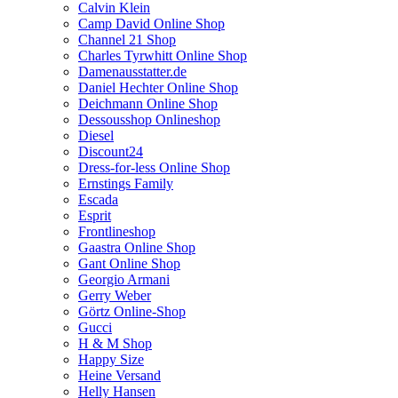
Calvin Klein
Camp David Online Shop
Channel 21 Shop
Charles Tyrwhitt Online Shop
Damenausstatter.de
Daniel Hechter Online Shop
Deichmann Online Shop
Dessousshop Onlineshop
Diesel
Discount24
Dress-for-less Online Shop
Ernstings Family
Escada
Esprit
Frontlineshop
Gaastra Online Shop
Gant Online Shop
Georgio Armani
Gerry Weber
Görtz Online-Shop
Gucci
H & M Shop
Happy Size
Heine Versand
Helly Hansen