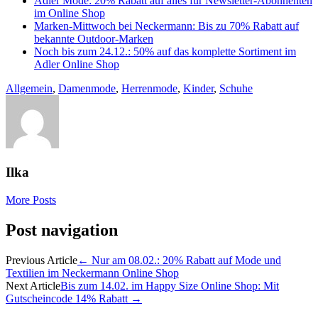
Adler Mode: 20% Rabatt auf alles für Newsletter-Abonnenten
im Online Shop
Marken-Mittwoch bei Neckermann: Bis zu 70% Rabatt auf
bekannte Outdoor-Marken
Noch bis zum 24.12.: 50% auf das komplette Sortiment im
Adler Online Shop
Allgemein
,
Damenmode
,
Herrenmode
,
Kinder
,
Schuhe
Ilka
More Posts
Post navigation
Previous Article
←
Nur am 08.02.: 20% Rabatt auf Mode und
Textilien im Neckermann Online Shop
Next Article
Bis zum 14.02. im Happy Size Online Shop: Mit
Gutscheincode 14% Rabatt
→