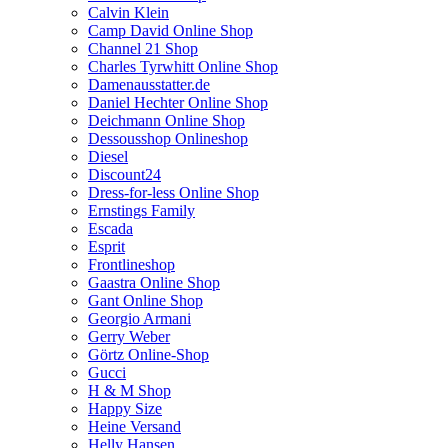
Calvin Klein
Camp David Online Shop
Channel 21 Shop
Charles Tyrwhitt Online Shop
Damenausstatter.de
Daniel Hechter Online Shop
Deichmann Online Shop
Dessousshop Onlineshop
Diesel
Discount24
Dress-for-less Online Shop
Ernstings Family
Escada
Esprit
Frontlineshop
Gaastra Online Shop
Gant Online Shop
Georgio Armani
Gerry Weber
Görtz Online-Shop
Gucci
H & M Shop
Happy Size
Heine Versand
Helly Hansen