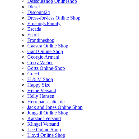
Dessousshop Onlineshop
Diesel
Discount24
Dress-for-less Online Shop
Ernstings Family
Escada
Esprit
Frontlineshop
Gaastra Online Shop
Gant Online Shop
Georgio Armani
Gerry Weber
Görtz Online-Shop
Gucci
H & M Shop
Happy Size
Heine Versand
Helly Hansen
Herrenausstatter.de
Jack and Jones Online Shop
Jungstil Online Shop
Karstadt Versand
Klingel Versand
Lee Online Shop
Lloyd Online Shop