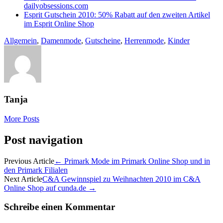
dailyobsessions.com
Esprit Gutschein 2010: 50% Rabatt auf den zweiten Artikel
im Esprit Online Shop
Allgemein
,
Damenmode
,
Gutscheine
,
Herrenmode
,
Kinder
Tanja
More Posts
Post navigation
Previous Article
←
Primark Mode im Primark Online Shop und in
den Primark Filialen
Next Article
C&A Gewinnspiel zu Weihnachten 2010 im C&A
Online Shop auf cunda.de
→
Schreibe einen Kommentar