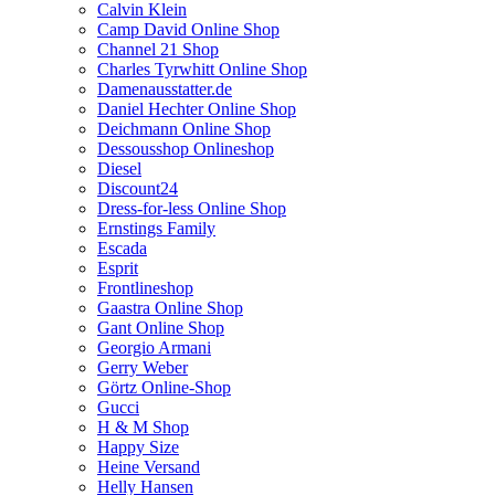
Calvin Klein
Camp David Online Shop
Channel 21 Shop
Charles Tyrwhitt Online Shop
Damenausstatter.de
Daniel Hechter Online Shop
Deichmann Online Shop
Dessousshop Onlineshop
Diesel
Discount24
Dress-for-less Online Shop
Ernstings Family
Escada
Esprit
Frontlineshop
Gaastra Online Shop
Gant Online Shop
Georgio Armani
Gerry Weber
Görtz Online-Shop
Gucci
H & M Shop
Happy Size
Heine Versand
Helly Hansen