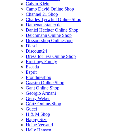
Calvin Klein
Camp David Online Shop
Channel 21 Shop
Charles Tyrwhitt Online Shop
Damenausstatter.de
Daniel Hechter Online Shop
Deichmann Online Shop
Dessousshop Onlineshop
Diesel
Discount24
Dress-for-less Online Shop
Ernstings Family
Escada
Esprit
Frontlineshop
Gaastra Online Shop
Gant Online Shop
Georgio Armani
Gerry Weber
Görtz Online-Shop
Gucci
H & M Shop
Happy Size
Heine Versand
Helly Hansen