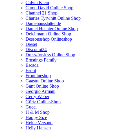
Calvin Klein
Camp David Online Shop
Channel 21 Shop
Charles Tyrwhitt Online Shop
Damenausstatter.de
Daniel Hechter Online Shop
Deichmann Online Shop
Dessousshop Onlineshop
Diesel
Discount24
Dress-for-less Online Shop
Ernstings Family
Escada
Esprit
Frontlineshop
Gaastra Online Shop
Gant Online Shop
Georgio Armani
Gerry Weber
Görtz Online-Shop
Gucci
H & M Shop
Happy Size
Heine Versand
Helly Hansen