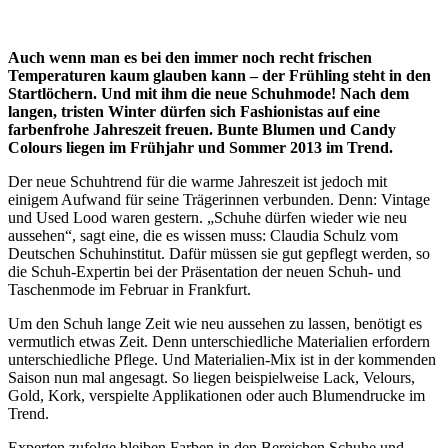
Auch wenn man es bei den immer noch recht frischen
Temperaturen kaum glauben kann – der Frühling steht in den
Startlöchern. Und mit ihm die neue Schuhmode! Nach dem
langen, tristen Winter dürfen sich Fashionistas auf eine
farbenfrohe Jahreszeit freuen. Bunte Blumen und Candy
Colours liegen im Frühjahr und Sommer 2013 im Trend.
Der neue Schuhtrend für die warme Jahreszeit ist jedoch mit
einigem Aufwand für seine Trägerinnen verbunden. Denn: Vintage
und Used Lood waren gestern. „Schuhe dürfen wieder wie neu
aussehen“, sagt eine, die es wissen muss: Claudia Schulz vom
Deutschen Schuhinstitut. Dafür müssen sie gut gepflegt werden, so
die Schuh-Expertin bei der Präsentation der neuen Schuh- und
Taschenmode im Februar in Frankfurt.
Um den Schuh lange Zeit wie neu aussehen zu lassen, benötigt es
vermutlich etwas Zeit. Denn unterschiedliche Materialien erfordern
unterschiedliche Pflege. Und Materialien-Mix ist in der kommenden
Saison nun mal angesagt. So liegen beispielweise Lack, Velours,
Gold, Kork, verspielte Applikationen oder auch Blumendrucke im
Trend.
Experten zufolge bleiben Farben in den Bereichen Schuhe und