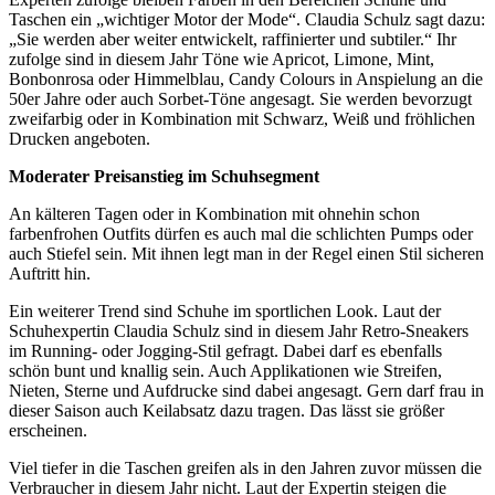
Taschen ein „wichtiger Motor der Mode“. Claudia Schulz sagt dazu:
„Sie werden aber weiter entwickelt, raffinierter und subtiler.“ Ihr
zufolge sind in diesem Jahr Töne wie Apricot, Limone, Mint,
Bonbonrosa oder Himmelblau, Candy Colours in Anspielung an die
50er Jahre oder auch Sorbet-Töne angesagt. Sie werden bevorzugt
zweifarbig oder in Kombination mit Schwarz, Weiß und fröhlichen
Drucken angeboten.
Moderater Preisanstieg im Schuhsegment
An kälteren Tagen oder in Kombination mit ohnehin schon
farbenfrohen Outfits dürfen es auch mal die schlichten Pumps oder
auch Stiefel sein. Mit ihnen legt man in der Regel einen Stil sicheren
Auftritt hin.
Ein weiterer Trend sind Schuhe im sportlichen Look. Laut der
Schuhexpertin Claudia Schulz sind in diesem Jahr Retro-Sneakers
im Running- oder Jogging-Stil gefragt. Dabei darf es ebenfalls
schön bunt und knallig sein. Auch Applikationen wie Streifen,
Nieten, Sterne und Aufdrucke sind dabei angesagt. Gern darf frau in
dieser Saison auch Keilabsatz dazu tragen. Das lässt sie größer
erscheinen.
Viel tiefer in die Taschen greifen als in den Jahren zuvor müssen die
Verbraucher in diesem Jahr nicht. Laut der Expertin steigen die