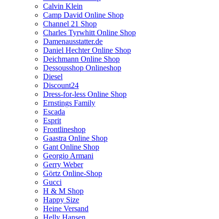
Calvin Klein
Camp David Online Shop
Channel 21 Shop
Charles Tyrwhitt Online Shop
Damenausstatter.de
Daniel Hechter Online Shop
Deichmann Online Shop
Dessousshop Onlineshop
Diesel
Discount24
Dress-for-less Online Shop
Ernstings Family
Escada
Esprit
Frontlineshop
Gaastra Online Shop
Gant Online Shop
Georgio Armani
Gerry Weber
Görtz Online-Shop
Gucci
H & M Shop
Happy Size
Heine Versand
Helly Hansen