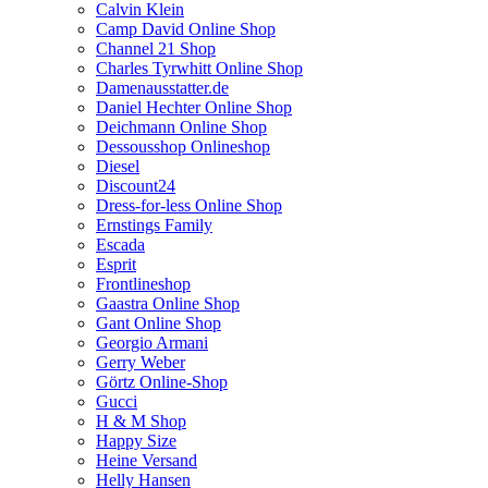
Calvin Klein
Camp David Online Shop
Channel 21 Shop
Charles Tyrwhitt Online Shop
Damenausstatter.de
Daniel Hechter Online Shop
Deichmann Online Shop
Dessousshop Onlineshop
Diesel
Discount24
Dress-for-less Online Shop
Ernstings Family
Escada
Esprit
Frontlineshop
Gaastra Online Shop
Gant Online Shop
Georgio Armani
Gerry Weber
Görtz Online-Shop
Gucci
H & M Shop
Happy Size
Heine Versand
Helly Hansen