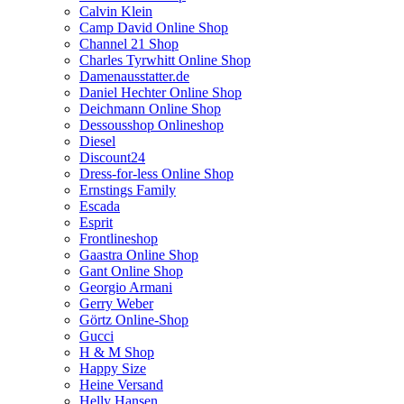
Calvin Klein
Camp David Online Shop
Channel 21 Shop
Charles Tyrwhitt Online Shop
Damenausstatter.de
Daniel Hechter Online Shop
Deichmann Online Shop
Dessousshop Onlineshop
Diesel
Discount24
Dress-for-less Online Shop
Ernstings Family
Escada
Esprit
Frontlineshop
Gaastra Online Shop
Gant Online Shop
Georgio Armani
Gerry Weber
Görtz Online-Shop
Gucci
H & M Shop
Happy Size
Heine Versand
Helly Hansen