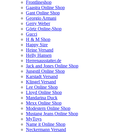
Frontlineshop
Gaastra Online Shop
Gant Online Shop
Georgio Armani
Gerry Weber
Görtz Online-Shop
Gucci
H & M Shop
Happy Size
Heine Versand
Helly Hansen
Herrenausstatter.de
Jack and Jones Online Shop
Jungstil Online Shop
Karstadt Versand
Klingel Versand
Lee Online Shop
Lloyd Online Shop
Mandarina Duck
Mexx Online Shop
Modestern Online Shop
Mustang Jeans Online Shop
MyToys
Name it Online Shop
Neckermann Versand