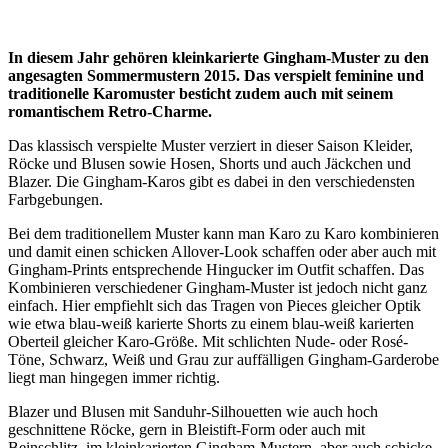
In diesem Jahr gehören kleinkarierte Gingham-Muster zu den
angesagten Sommermustern 2015. Das verspielt feminine und
traditionelle Karomuster besticht zudem auch mit seinem
romantischem Retro-Charme.
Das klassisch verspielte Muster verziert in dieser Saison Kleider,
Röcke und Blusen sowie Hosen, Shorts und auch Jäckchen und
Blazer. Die Gingham-Karos gibt es dabei in den verschiedensten
Farbgebungen.
Bei dem traditionellem Muster kann man Karo zu Karo kombinieren
und damit einen schicken Allover-Look schaffen oder aber auch mit
Gingham-Prints entsprechende Hingucker im Outfit schaffen. Das
Kombinieren verschiedener Gingham-Muster ist jedoch nicht ganz
einfach. Hier empfiehlt sich das Tragen von Pieces gleicher Optik
wie etwa blau-weiß karierte Shorts zu einem blau-weiß karierten
Oberteil gleicher Karo-Größe. Mit schlichten Nude- oder Rosé-
Töne, Schwarz, Weiß und Grau zur auffälligen Gingham-Garderobe
liegt man hingegen immer richtig.
Blazer und Blusen mit Sanduhr-Silhouetten wie auch hoch
geschnittene Röcke, gern in Bleistift-Form oder auch mit
Beinschlitz, im kleinkarierten Gingham-Mustern, aber auch schicke