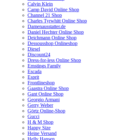
Calvin Klein
Camp David Online Shop
Channel 21 Shop
Charles Tyrwhitt Online Shop
Damenausstatter.de
Daniel Hechter Online Shop
Deichmann Online Shop
Dessousshop Onlineshop
Diesel
Discount24
Dress-for-less Online Shop
Ernstings Family
Escada
Esprit
Frontlineshop
Gaastra Online Shop
Gant Online Shop
Georgio Armani
Gerry Weber
Görtz Online-Shop
Gucci
H & M Shop
Happy Size
Heine Versand
Helly Hansen