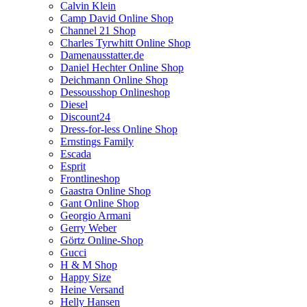
Calvin Klein
Camp David Online Shop
Channel 21 Shop
Charles Tyrwhitt Online Shop
Damenausstatter.de
Daniel Hechter Online Shop
Deichmann Online Shop
Dessousshop Onlineshop
Diesel
Discount24
Dress-for-less Online Shop
Ernstings Family
Escada
Esprit
Frontlineshop
Gaastra Online Shop
Gant Online Shop
Georgio Armani
Gerry Weber
Görtz Online-Shop
Gucci
H & M Shop
Happy Size
Heine Versand
Helly Hansen