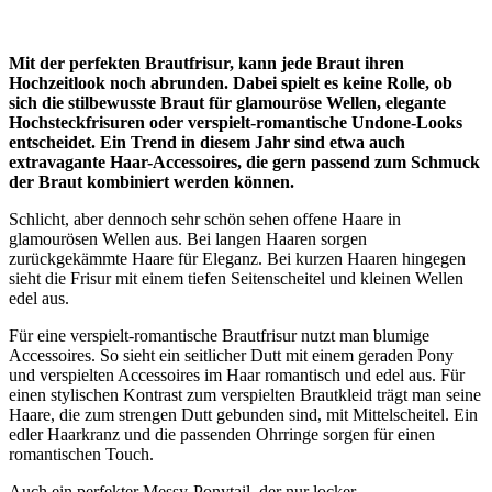
Mit der perfekten Brautfrisur, kann jede Braut ihren
Hochzeitlook noch abrunden. Dabei spielt es keine Rolle, ob
sich die stilbewusste Braut für glamouröse Wellen, elegante
Hochsteckfrisuren oder verspielt-romantische Undone-Looks
entscheidet. Ein Trend in diesem Jahr sind etwa auch
extravagante Haar-Accessoires, die gern passend zum Schmuck
der Braut kombiniert werden können.
Schlicht, aber dennoch sehr schön sehen offene Haare in
glamourösen Wellen aus. Bei langen Haaren sorgen
zurückgekämmte Haare für Eleganz. Bei kurzen Haaren hingegen
sieht die Frisur mit einem tiefen Seitenscheitel und kleinen Wellen
edel aus.
Für eine verspielt-romantische Brautfrisur nutzt man blumige
Accessoires. So sieht ein seitlicher Dutt mit einem geraden Pony
und verspielten Accessoires im Haar romantisch und edel aus. Für
einen stylischen Kontrast zum verspielten Brautkleid trägt man seine
Haare, die zum strengen Dutt gebunden sind, mit Mittelscheitel. Ein
edler Haarkranz und die passenden Ohrringe sorgen für einen
romantischen Touch.
Auch ein perfekter Messy-Ponytail, der nur locker