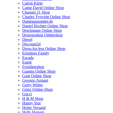
Calvin Klein
Camp David Online Shop
Channel 21 Shop
Charles Tyrwhitt Online Shop
Damenausstatter.de
Daniel Hechter Online Shop
Deichmann Online Shop
Dessousshop Onlineshop
Diesel
Discount24
Dress-for-less Online Shop
Ernstings Family
Escada
Esprit
Frontlineshop
Gaastra Online Shop
Gant Online Shop
Georgio Armani
Gerry Weber
Görtz Online-Shop
Gucci
H & M Shop
Happy Size
Heine Versand
Helly Hansen