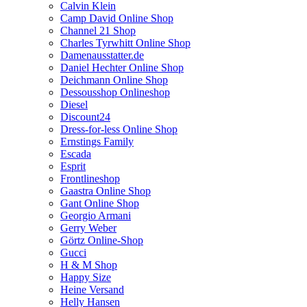
Calvin Klein
Camp David Online Shop
Channel 21 Shop
Charles Tyrwhitt Online Shop
Damenausstatter.de
Daniel Hechter Online Shop
Deichmann Online Shop
Dessousshop Onlineshop
Diesel
Discount24
Dress-for-less Online Shop
Ernstings Family
Escada
Esprit
Frontlineshop
Gaastra Online Shop
Gant Online Shop
Georgio Armani
Gerry Weber
Görtz Online-Shop
Gucci
H & M Shop
Happy Size
Heine Versand
Helly Hansen