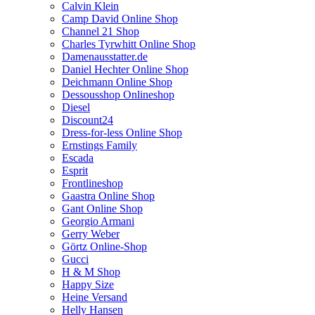
Calvin Klein
Camp David Online Shop
Channel 21 Shop
Charles Tyrwhitt Online Shop
Damenausstatter.de
Daniel Hechter Online Shop
Deichmann Online Shop
Dessousshop Onlineshop
Diesel
Discount24
Dress-for-less Online Shop
Ernstings Family
Escada
Esprit
Frontlineshop
Gaastra Online Shop
Gant Online Shop
Georgio Armani
Gerry Weber
Görtz Online-Shop
Gucci
H & M Shop
Happy Size
Heine Versand
Helly Hansen