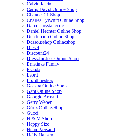
Calvin Klein
Camp David Online Shop
Channel 21 Shop
Charles Tyrwhitt Online Shop
Damenausstatter.de
Daniel Hechter Online Shop
Deichmann Online Shop
Dessousshop Onlineshop
Diesel
Discount24
Dress-for-less Online Shop
Ernstings Family
Escada
Esprit
Frontlineshop
Gaastra Online Shop
Gant Online Shop
Georgio Armani
Gerry Weber
Görtz Online-Shop
Gucci
H & M Shop
Happy Size
Heine Versand
Helly Hansen