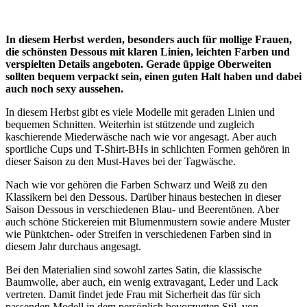
In diesem Herbst werden, besonders auch für mollige Frauen,
die schönsten Dessous mit klaren Linien, leichten Farben und
verspielten Details angeboten. Gerade üppige Oberweiten
sollten bequem verpackt sein, einen guten Halt haben und dabei
auch noch sexy aussehen.
In diesem Herbst gibt es viele Modelle mit geraden Linien und
bequemen Schnitten. Weiterhin ist stützende und zugleich
kaschierende Miederwäsche nach wie vor angesagt. Aber auch
sportliche Cups und T-Shirt-BHs in schlichten Formen gehören in
dieser Saison zu den Must-Haves bei der Tagwäsche.
Nach wie vor gehören die Farben Schwarz und Weiß zu den
Klassikern bei den Dessous. Darüber hinaus bestechen in dieser
Saison Dessous in verschiedenen Blau- und Beerentönen. Aber
auch schöne Stickereien mit Blumenmustern sowie andere Muster
wie Pünktchen- oder Streifen in verschiedenen Farben sind in
diesem Jahr durchaus angesagt.
Bei den Materialien sind sowohl zartes Satin, die klassische
Baumwolle, aber auch, ein wenig extravagant, Leder und Lack
vertreten. Damit findet jede Frau mit Sicherheit das für sich
passenden Modell in dem persönlich bevorzugten Stil, von