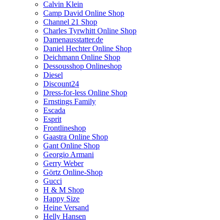
Calvin Klein
Camp David Online Shop
Channel 21 Shop
Charles Tyrwhitt Online Shop
Damenausstatter.de
Daniel Hechter Online Shop
Deichmann Online Shop
Dessousshop Onlineshop
Diesel
Discount24
Dress-for-less Online Shop
Ernstings Family
Escada
Esprit
Frontlineshop
Gaastra Online Shop
Gant Online Shop
Georgio Armani
Gerry Weber
Görtz Online-Shop
Gucci
H & M Shop
Happy Size
Heine Versand
Helly Hansen