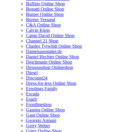
Buffalo Online Shop
Bugatti Online Shop
Burner Online Shop
Burner Versand
C&A Online Shop
Calvin Klein
Camp David Online Shop
Channel 21 Shop
Charles Tyrwhitt Online Shop
Damenausstatter.de
Daniel Hechter Online Shop
Deichmann Online Shop
Dessousshop Onlineshop
Diesel
Discount24
Dress-for-less Online Shop
Ernstings Family
Escada
Esprit
Frontlineshop
Gaastra Online Shop
Gant Online Shop
Georgio Armani
Gerry Weber
Görtz Online-Shop