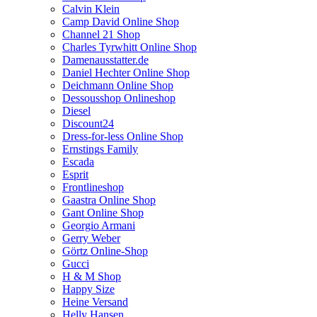
Calvin Klein
Camp David Online Shop
Channel 21 Shop
Charles Tyrwhitt Online Shop
Damenausstatter.de
Daniel Hechter Online Shop
Deichmann Online Shop
Dessousshop Onlineshop
Diesel
Discount24
Dress-for-less Online Shop
Ernstings Family
Escada
Esprit
Frontlineshop
Gaastra Online Shop
Gant Online Shop
Georgio Armani
Gerry Weber
Görtz Online-Shop
Gucci
H & M Shop
Happy Size
Heine Versand
Helly Hansen