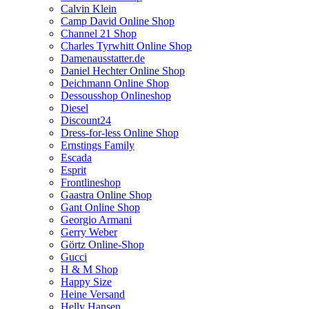
Calvin Klein
Camp David Online Shop
Channel 21 Shop
Charles Tyrwhitt Online Shop
Damenausstatter.de
Daniel Hechter Online Shop
Deichmann Online Shop
Dessousshop Onlineshop
Diesel
Discount24
Dress-for-less Online Shop
Ernstings Family
Escada
Esprit
Frontlineshop
Gaastra Online Shop
Gant Online Shop
Georgio Armani
Gerry Weber
Görtz Online-Shop
Gucci
H & M Shop
Happy Size
Heine Versand
Helly Hansen