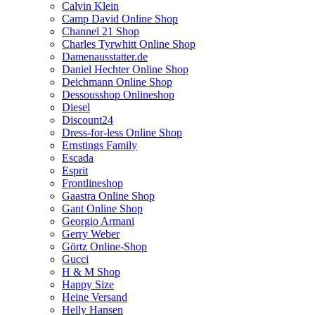
Calvin Klein
Camp David Online Shop
Channel 21 Shop
Charles Tyrwhitt Online Shop
Damenausstatter.de
Daniel Hechter Online Shop
Deichmann Online Shop
Dessousshop Onlineshop
Diesel
Discount24
Dress-for-less Online Shop
Ernstings Family
Escada
Esprit
Frontlineshop
Gaastra Online Shop
Gant Online Shop
Georgio Armani
Gerry Weber
Görtz Online-Shop
Gucci
H & M Shop
Happy Size
Heine Versand
Helly Hansen