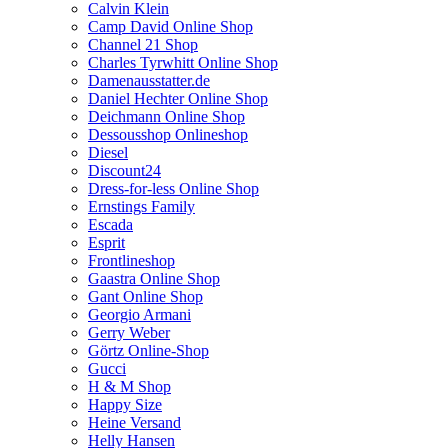
Calvin Klein
Camp David Online Shop
Channel 21 Shop
Charles Tyrwhitt Online Shop
Damenausstatter.de
Daniel Hechter Online Shop
Deichmann Online Shop
Dessousshop Onlineshop
Diesel
Discount24
Dress-for-less Online Shop
Ernstings Family
Escada
Esprit
Frontlineshop
Gaastra Online Shop
Gant Online Shop
Georgio Armani
Gerry Weber
Görtz Online-Shop
Gucci
H & M Shop
Happy Size
Heine Versand
Helly Hansen