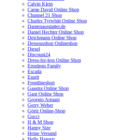
Calvin Klein
Camp David Online Shop
Channel 21 Shop
Charles Tyrwhitt Online Shop
Damenausstatter.de
Daniel Hechter Online Shop
Deichmann Online Shop
Dessousshop Onlineshop
Diesel
Discount24
Dress-for-less Online Shop
Ernstings Family
Escada
Esprit
Frontlineshop
Gaastra Online Shop
Gant Online Shop
Georgio Armani
Gerry Weber
Görtz Online-Shop
Gucci
H & M Shop
Happy Size
Heine Versand
Helly Hansen