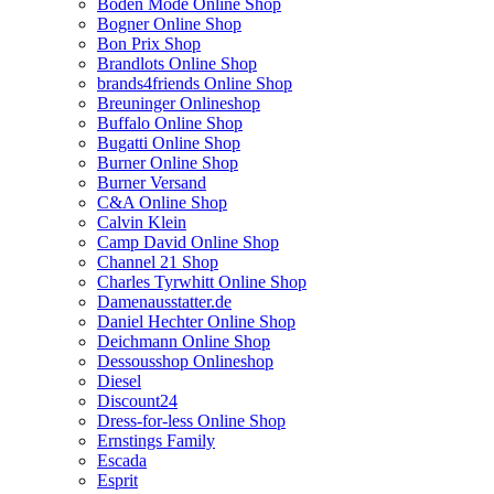
Boden Mode Online Shop
Bogner Online Shop
Bon Prix Shop
Brandlots Online Shop
brands4friends Online Shop
Breuninger Onlineshop
Buffalo Online Shop
Bugatti Online Shop
Burner Online Shop
Burner Versand
C&A Online Shop
Calvin Klein
Camp David Online Shop
Channel 21 Shop
Charles Tyrwhitt Online Shop
Damenausstatter.de
Daniel Hechter Online Shop
Deichmann Online Shop
Dessousshop Onlineshop
Diesel
Discount24
Dress-for-less Online Shop
Ernstings Family
Escada
Esprit