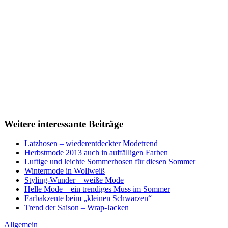
Weitere interessante Beiträge
Latzhosen – wiederentdeckter Modetrend
Herbstmode 2013 auch in auffälligen Farben
Luftige und leichte Sommerhosen für diesen Sommer
Wintermode in Wollweiß
Styling-Wunder – weiße Mode
Helle Mode – ein trendiges Muss im Sommer
Farbakzente beim „kleinen Schwarzen“
Trend der Saison – Wrap-Jacken
Allgemein