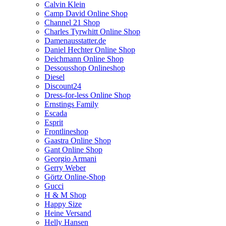
Calvin Klein
Camp David Online Shop
Channel 21 Shop
Charles Tyrwhitt Online Shop
Damenausstatter.de
Daniel Hechter Online Shop
Deichmann Online Shop
Dessousshop Onlineshop
Diesel
Discount24
Dress-for-less Online Shop
Ernstings Family
Escada
Esprit
Frontlineshop
Gaastra Online Shop
Gant Online Shop
Georgio Armani
Gerry Weber
Görtz Online-Shop
Gucci
H & M Shop
Happy Size
Heine Versand
Helly Hansen