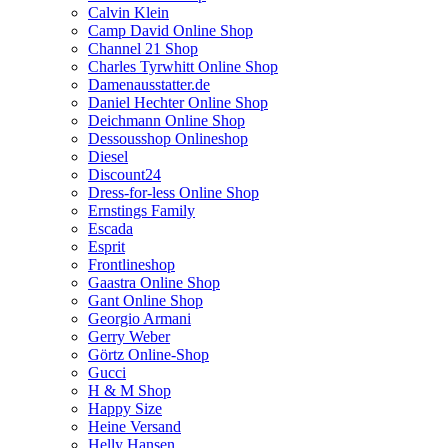
Calvin Klein
Camp David Online Shop
Channel 21 Shop
Charles Tyrwhitt Online Shop
Damenausstatter.de
Daniel Hechter Online Shop
Deichmann Online Shop
Dessousshop Onlineshop
Diesel
Discount24
Dress-for-less Online Shop
Ernstings Family
Escada
Esprit
Frontlineshop
Gaastra Online Shop
Gant Online Shop
Georgio Armani
Gerry Weber
Görtz Online-Shop
Gucci
H & M Shop
Happy Size
Heine Versand
Helly Hansen