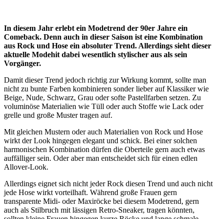
In diesem Jahr erlebt ein Modetrend der 90er Jahre ein
Comeback. Denn auch in dieser Saison ist eine Kombination
aus Rock und Hose ein absoluter Trend. Allerdings sieht dieser
aktuelle Modehit dabei wesentlich stylischer aus als sein
Vorgänger.
Damit dieser Trend jedoch richtig zur Wirkung kommt, sollte man
nicht zu bunte Farben kombinieren sonder lieber auf Klassiker wie
Beige, Nude, Schwarz, Grau oder softe Pastellfarben setzen. Zu
voluminöse Materialien wie Tüll oder auch Stoffe wie Lack oder
grelle und große Muster tragen auf.
Mit gleichen Mustern oder auch Materialien von Rock und Hose
wirkt der Look hingegen elegant und schick. Bei einer solchen
harmonischen Kombination dürfen die Oberteile gern auch etwas
auffälliger sein. Oder aber man entscheidet sich für einen edlen
Allover-Look.
Allerdings eignet sich nicht jeder Rock diesen Trend und auch nicht
jede Hose wirkt vorteilhaft. Während große Frauen gern
transparente Midi- oder Maxiröcke bei diesem Modetrend, gern
auch als Stilbruch mit lässigen Retro-Sneaker, tragen könnten,
sollten kleine Frauen hingegen kurze Röcke und lange schmale