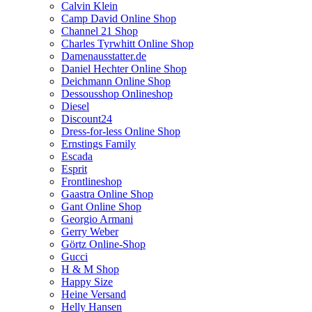
Calvin Klein
Camp David Online Shop
Channel 21 Shop
Charles Tyrwhitt Online Shop
Damenausstatter.de
Daniel Hechter Online Shop
Deichmann Online Shop
Dessousshop Onlineshop
Diesel
Discount24
Dress-for-less Online Shop
Ernstings Family
Escada
Esprit
Frontlineshop
Gaastra Online Shop
Gant Online Shop
Georgio Armani
Gerry Weber
Görtz Online-Shop
Gucci
H & M Shop
Happy Size
Heine Versand
Helly Hansen