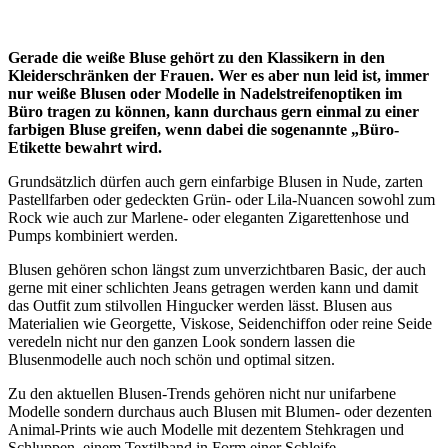
Gerade die weiße Bluse gehört zu den Klassikern in den
Kleiderschränken der Frauen. Wer es aber nun leid ist, immer
nur weiße Blusen oder Modelle in Nadelstreifenoptiken im
Büro tragen zu können, kann durchaus gern einmal zu einer
farbigen Bluse greifen, wenn dabei die sogenannte „Büro-
Etikette bewahrt wird.
Grundsätzlich dürfen auch gern einfarbige Blusen in Nude, zarten
Pastellfarben oder gedeckten Grün- oder Lila-Nuancen sowohl zum
Rock wie auch zur Marlene- oder eleganten Zigarettenhose und
Pumps kombiniert werden.
Blusen gehören schon längst zum unverzichtbaren Basic, der auch
gerne mit einer schlichten Jeans getragen werden kann und damit
das Outfit zum stilvollen Hingucker werden lässt. Blusen aus
Materialien wie Georgette, Viskose, Seidenchiffon oder reine Seide
veredeln nicht nur den ganzen Look sondern lassen die
Blusenmodelle auch noch schön und optimal sitzen.
Zu den aktuellen Blusen-Trends gehören nicht nur unifarbene
Modelle sondern durchaus auch Blusen mit Blumen- oder dezenten
Animal-Prints wie auch Modelle mit dezentem Stehkragen und
Schluppen, einem Textilband in Form einer Schleife.