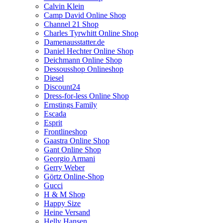
Calvin Klein
Camp David Online Shop
Channel 21 Shop
Charles Tyrwhitt Online Shop
Damenausstatter.de
Daniel Hechter Online Shop
Deichmann Online Shop
Dessousshop Onlineshop
Diesel
Discount24
Dress-for-less Online Shop
Ernstings Family
Escada
Esprit
Frontlineshop
Gaastra Online Shop
Gant Online Shop
Georgio Armani
Gerry Weber
Görtz Online-Shop
Gucci
H & M Shop
Happy Size
Heine Versand
Helly Hansen