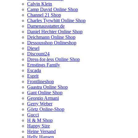
Calvin Klein
Camp David Online Shop
Channel 21 Shop
Charles Tyrwhitt Online Shop
Damenausstatter.de
Daniel Hechter Online Shop
Deichmann Online Shop
Dessousshop Onlineshop
Diesel
Discount24
Dress-for-less Online Shop
Ernstings Family
Escada
Esprit
Frontlineshop
Gaastra Online Shop
Gant Online Shop
Georgio Armani
Gerry Weber
Görtz Online-Shop
Gucci
H & M Shop
Happy Size
Heine Versand
Helly Hansen