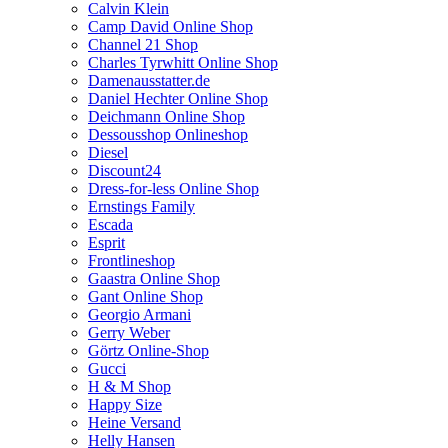
Calvin Klein
Camp David Online Shop
Channel 21 Shop
Charles Tyrwhitt Online Shop
Damenausstatter.de
Daniel Hechter Online Shop
Deichmann Online Shop
Dessousshop Onlineshop
Diesel
Discount24
Dress-for-less Online Shop
Ernstings Family
Escada
Esprit
Frontlineshop
Gaastra Online Shop
Gant Online Shop
Georgio Armani
Gerry Weber
Görtz Online-Shop
Gucci
H & M Shop
Happy Size
Heine Versand
Helly Hansen