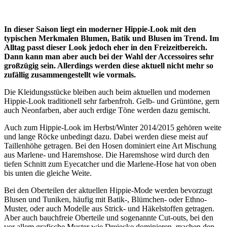
In dieser Saison liegt ein moderner Hippie-Look mit den
typischen Merkmalen Blumen, Batik und Blusen im Trend. Im
Alltag passt dieser Look jedoch eher in den Freizeitbereich.
Dann kann man aber auch bei der Wahl der Accessoires sehr
großzügig sein. Allerdings werden diese aktuell nicht mehr so
zufällig zusammengestellt wie vormals.
Die Kleidungsstücke bleiben auch beim aktuellen und modernen
Hippie-Look traditionell sehr farbenfroh. Gelb- und Grüntöne, gern
auch Neonfarben, aber auch erdige Töne werden dazu gemischt.
Auch zum Hippie-Look im Herbst/Winter 2014/2015 gehören weite
und lange Röcke unbedingt dazu. Dabei werden diese meist auf
Taillenhöhe getragen. Bei den Hosen dominiert eine Art Mischung
aus Marlene- und Haremshose. Die Haremshose wird durch den
tiefen Schnitt zum Eyecatcher und die Marlene-Hose hat von oben
bis unten die gleiche Weite.
Bei den Oberteilen der aktuellen Hippie-Mode werden bevorzugt
Blusen und Tuniken, häufig mit Batik-, Blümchen- oder Ethno-
Muster, oder auch Modelle aus Strick- und Häkelstoffen getragen.
Aber auch bauchfreie Oberteile und sogenannte Cut-outs, bei den
vor allem grafische Muster wie Dreiecke dominieren, machen den