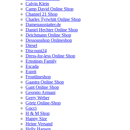
Calvin Klein
Camp David Online Shop
Channel 21 Shop
Charles Tyrwhitt Online Shop
Damenausstatter.de
Daniel Hechter Online Shop
Deichmann Online Shop
Dessousshop Onlineshop
Diesel
Discount24
Dress-for-less Online Shop
Ernstings Family
Escada
Esprit
Frontlineshop
Gaastra Online Shop
Gant Online Shop
Georgio Armani
Gerry Weber
Görtz Online-Shop
Gucci
H & M Shop
Happy Size
Heine Versand
Helly Hansen