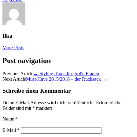
Ilka
More Posts
Post navigation
Previous Article
←
Styling-Tipps für große Frauen
Next Article
Must-Have 2015/2016 – der Rucksack
→
Schreibe einen Kommentar
Deine E-Mail-Adresse wird nicht veröffentlicht.
Erforderliche
Felder sind mit
*
markiert
Name
*
E-Mail
*