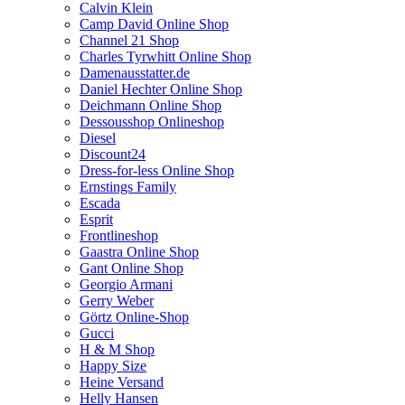
Calvin Klein
Camp David Online Shop
Channel 21 Shop
Charles Tyrwhitt Online Shop
Damenausstatter.de
Daniel Hechter Online Shop
Deichmann Online Shop
Dessousshop Onlineshop
Diesel
Discount24
Dress-for-less Online Shop
Ernstings Family
Escada
Esprit
Frontlineshop
Gaastra Online Shop
Gant Online Shop
Georgio Armani
Gerry Weber
Görtz Online-Shop
Gucci
H & M Shop
Happy Size
Heine Versand
Helly Hansen