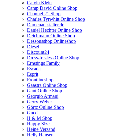
Calvin Klein
Camp David Online Shop
Channel 21 Shop
Charles Tyrwhitt Online Shop
Damenausstatter.de
Daniel Hechter Online Shop
Deichmann Online Shop
Dessousshop Onlineshop
Diesel
Discount24
Dress-for-less Online Shop
Ernstings Family
Escada
Esprit
Frontlineshop
Gaastra Online Shop
Gant Online Shop
Georgio Armani
Gerry Weber
Görtz Online-Shop
Gucci
H & M Shop
Happy Size
Heine Versand
Helly Hansen