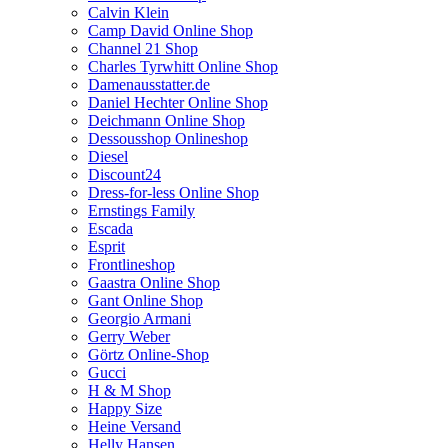
Calvin Klein
Camp David Online Shop
Channel 21 Shop
Charles Tyrwhitt Online Shop
Damenausstatter.de
Daniel Hechter Online Shop
Deichmann Online Shop
Dessousshop Onlineshop
Diesel
Discount24
Dress-for-less Online Shop
Ernstings Family
Escada
Esprit
Frontlineshop
Gaastra Online Shop
Gant Online Shop
Georgio Armani
Gerry Weber
Görtz Online-Shop
Gucci
H & M Shop
Happy Size
Heine Versand
Helly Hansen