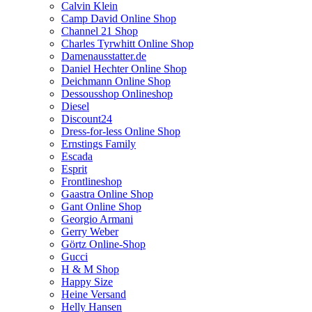
Calvin Klein
Camp David Online Shop
Channel 21 Shop
Charles Tyrwhitt Online Shop
Damenausstatter.de
Daniel Hechter Online Shop
Deichmann Online Shop
Dessousshop Onlineshop
Diesel
Discount24
Dress-for-less Online Shop
Ernstings Family
Escada
Esprit
Frontlineshop
Gaastra Online Shop
Gant Online Shop
Georgio Armani
Gerry Weber
Görtz Online-Shop
Gucci
H & M Shop
Happy Size
Heine Versand
Helly Hansen