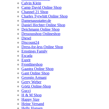
Calvin Klein
Camp David Online Shop
Channel 21 Shop
Charles Tyrwhitt Online Shop
Damenausstatter.de
Daniel Hechter Online Shop
Deichmann Online Shop
Dessousshop Onlineshop
Diesel
Discount24
Dress-for-less Online Shop
Ernstings Family
Escada
Esprit
Frontlineshop
Gaastra Online Shop
Gant Online Shop
Georgio Armani
Gerry Weber
Görtz Online-Shop
Gucci
H & M Shop
Happy Size
Heine Versand
Helly Hansen