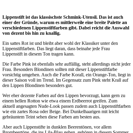
Lippenstift ist das klassischste Schmink-Utensil. Das ist auch
einer der Gründe, warum es mittlerweile eine breite Palette an
verschiedenen Lippenstiftfarben gibt. Dabei reicht die Auswahl
von dezent bis hin zu knallig.
Ein sattes Rot ist und bleibt aber wohl der Klassiker unter den
Lippenstiftfarben. Das liegt daran, dass beinahe jede Frau
Lippenstift in diesem Ton tragen kann.
Die Farbe Pink ist ebenfalls sehr auffällig, steht allerdings nicht jeder
Frau. Besonders Blondinen sollten mit dieser Lippenstiftfarbe
vorsichtig umgehen. Auch die Farbe Korall, ein Orange-Ton, liegt in
dieser Saison voll im Trend. Im Gegensatz zum Pink steht Krall auf
den Lippen Blondinen besonders gut.
Wer eher dezente Farben auf den Lippen bevorzugt, kann gern zu
einem hellen Rotton wie etwa einem Erdbeerrot greifen. Zum
aktuell angesagten Nude-Look passen zudem auch Lippenstiftfarben
wie ein zartes Rosa oder Beige. Bei Dunkelhaarigen mit leicht
gebräuntem Teint sehen diese Farben am besten aus.
Aber auch Lippenstifte in dunklen Beerentönen, vor allem
Brombeertöne, die ins Lila-Blau gehen, gehören in diesem Sommer