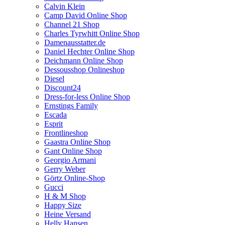
Calvin Klein
Camp David Online Shop
Channel 21 Shop
Charles Tyrwhitt Online Shop
Damenausstatter.de
Daniel Hechter Online Shop
Deichmann Online Shop
Dessousshop Onlineshop
Diesel
Discount24
Dress-for-less Online Shop
Ernstings Family
Escada
Esprit
Frontlineshop
Gaastra Online Shop
Gant Online Shop
Georgio Armani
Gerry Weber
Görtz Online-Shop
Gucci
H & M Shop
Happy Size
Heine Versand
Helly Hansen