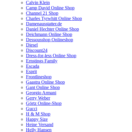
Calvin Klein
Camp David Online Shop
Channel 21 Shop
Charles Tyrwhitt Online Shop
Damenausstatter.de
Daniel Hechter Online Shop
Deichmann Online Shop
Dessousshop Onlineshop
Diesel
Discount24
Dress-for-less Online Shop
Ernstings Family
Escada
Esprit
Frontlineshop
Gaastra Online Shop
Gant Online Shop
Georgio Armani
Gerry Weber
Görtz Online-Shop
Gucci
H & M Shop
Happy Size
Heine Versand
Helly Hansen