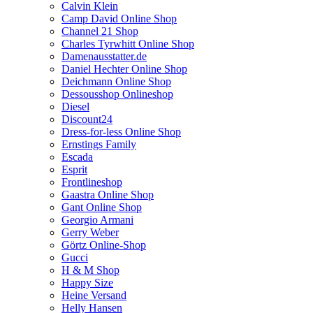
Calvin Klein
Camp David Online Shop
Channel 21 Shop
Charles Tyrwhitt Online Shop
Damenausstatter.de
Daniel Hechter Online Shop
Deichmann Online Shop
Dessousshop Onlineshop
Diesel
Discount24
Dress-for-less Online Shop
Ernstings Family
Escada
Esprit
Frontlineshop
Gaastra Online Shop
Gant Online Shop
Georgio Armani
Gerry Weber
Görtz Online-Shop
Gucci
H & M Shop
Happy Size
Heine Versand
Helly Hansen