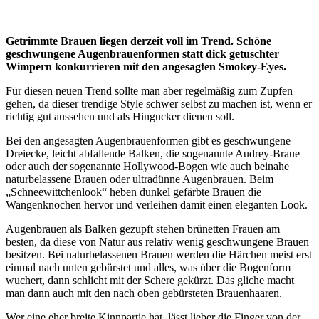
Getrimmte Brauen liegen derzeit voll im Trend. Schöne
geschwungene Augenbrauenformen statt dick getuschter
Wimpern konkurrieren mit den angesagten Smokey-Eyes.
Für diesen neuen Trend sollte man aber regelmäßig zum Zupfen
gehen, da dieser trendige Style schwer selbst zu machen ist, wenn er
richtig gut aussehen und als Hingucker dienen soll.
Bei den angesagten Augenbrauenformen gibt es geschwungene
Dreiecke, leicht abfallende Balken, die sogenannte Audrey-Braue
oder auch der sogenannte Hollywood-Bogen wie auch beinahe
naturbelassene Brauen oder ultradünne Augenbrauen. Beim
„Schneewittchenlook“ heben dunkel gefärbte Brauen die
Wangenknochen hervor und verleihen damit einen eleganten Look.
Augenbrauen als Balken gezupft stehen brünetten Frauen am
besten, da diese von Natur aus relativ wenig geschwungene Brauen
besitzen. Bei naturbelassenen Brauen werden die Härchen meist erst
einmal nach unten gebürstet und alles, was über die Bogenform
wuchert, dann schlicht mit der Schere gekürzt. Das gliche macht
man dann auch mit den nach oben gebürsteten Brauenhaaren.
Wer eine eher breite Kinnpartie hat, lässt lieber die Finger von der