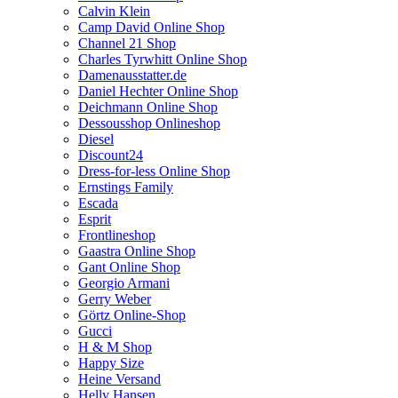
Calvin Klein
Camp David Online Shop
Channel 21 Shop
Charles Tyrwhitt Online Shop
Damenausstatter.de
Daniel Hechter Online Shop
Deichmann Online Shop
Dessousshop Onlineshop
Diesel
Discount24
Dress-for-less Online Shop
Ernstings Family
Escada
Esprit
Frontlineshop
Gaastra Online Shop
Gant Online Shop
Georgio Armani
Gerry Weber
Görtz Online-Shop
Gucci
H & M Shop
Happy Size
Heine Versand
Helly Hansen